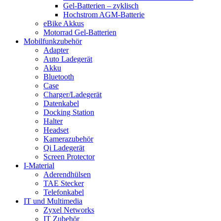
Gel-Batterien – zyklisch
Hochstrom AGM-Batterie
eBike Akkus
Motorrad Gel-Batterien
Mobilfunkzubehör
Adapter
Auto Ladegerät
Akku
Bluetooth
Case
Charger/Ladegerät
Datenkabel
Docking Station
Halter
Headset
Kamerazubehör
Qi Ladegerät
Screen Protector
I-Material
Aderendhülsen
TAE Stecker
Telefonkabel
IT und Multimedia
Zyxel Networks
IT Zubehör