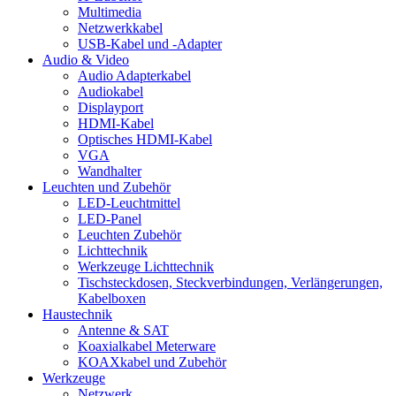
Multimedia
Netzwerkkabel
USB-Kabel und -Adapter
Audio & Video
Audio Adapterkabel
Audiokabel
Displayport
HDMI-Kabel
Optisches HDMI-Kabel
VGA
Wandhalter
Leuchten und Zubehör
LED-Leuchtmittel
LED-Panel
Leuchten Zubehör
Lichttechnik
Werkzeuge Lichttechnik
Tischsteckdosen, Steckverbindungen, Verlängerungen,
Kabelboxen
Haustechnik
Antenne & SAT
Koaxialkabel Meterware
KOAXkabel und Zubehör
Werkzeuge
Netzwerk