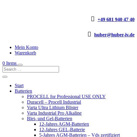

+49 681 940 47 40

huber@huber-iv.de
Mein Konto
Warenkorb
0 Items
Start
Batterien
PROCELL for Professional USE ONLY
Duracell – Procell Industrial
Varta Ultra Lithium Blister
Varta Industrial Pro Alkaline
Blei- und Gel-Batterien
12-Jahres AGM-Batterien
12-Jahres GEL-Batterie
5-Jahres AGM-Batterien – Vds zertifiziert