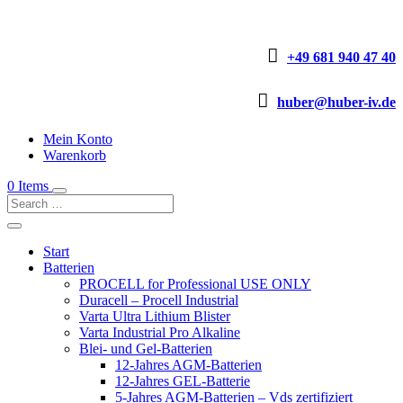

+49 681 940 47 40

huber@huber-iv.de
Mein Konto
Warenkorb
0 Items
Start
Batterien
PROCELL for Professional USE ONLY
Duracell – Procell Industrial
Varta Ultra Lithium Blister
Varta Industrial Pro Alkaline
Blei- und Gel-Batterien
12-Jahres AGM-Batterien
12-Jahres GEL-Batterie
5-Jahres AGM-Batterien – Vds zertifiziert