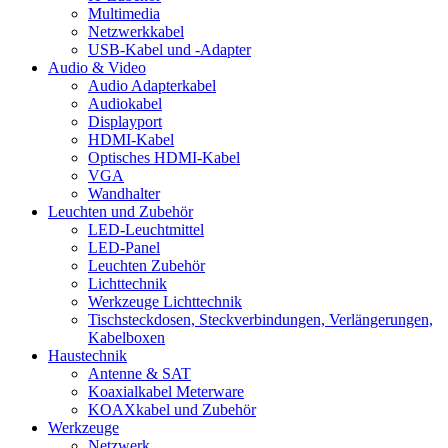
Multimedia
Netzwerkkabel
USB-Kabel und -Adapter
Audio & Video
Audio Adapterkabel
Audiokabel
Displayport
HDMI-Kabel
Optisches HDMI-Kabel
VGA
Wandhalter
Leuchten und Zubehör
LED-Leuchtmittel
LED-Panel
Leuchten Zubehör
Lichttechnik
Werkzeuge Lichttechnik
Tischsteckdosen, Steckverbindungen, Verlängerungen,
Kabelboxen
Haustechnik
Antenne & SAT
Koaxialkabel Meterware
KOAXkabel und Zubehör
Werkzeuge
Netzwerk