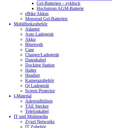
Gel-Batterien – zyklisch
Hochstrom AGM-Batterie
eBike Akkus
Motorrad Gel-Batterien
Mobilfunkzubehör
Adapter
Auto Ladegerät
Akku
Bluetooth
Case
Charger/Ladegerät
Datenkabel
Docking Station
Halter
Headset
Kamerazubehör
Qi Ladegerät
Screen Protector
I-Material
Aderendhülsen
TAE Stecker
Telefonkabel
IT und Multimedia
Zyxel Networks
IT Zubehör