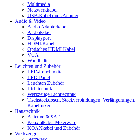
Multimedia
Netzwerkkabel
USB-Kabel und -Adapter
Audio & Video
Audio Adapterkabel
Audiokabel
Displayport
HDMI-Kabel
Optisches HDMI-Kabel
VGA
Wandhalter
Leuchten und Zubehör
LED-Leuchtmittel
LED-Panel
Leuchten Zubehör
Lichttechnik
Werkzeuge Lichttechnik
Tischsteckdosen, Steckverbindungen, Verlängerungen,
Kabelboxen
Haustechnik
Antenne & SAT
Koaxialkabel Meterware
KOAXkabel und Zubehör
Werkzeuge
Netzwerk