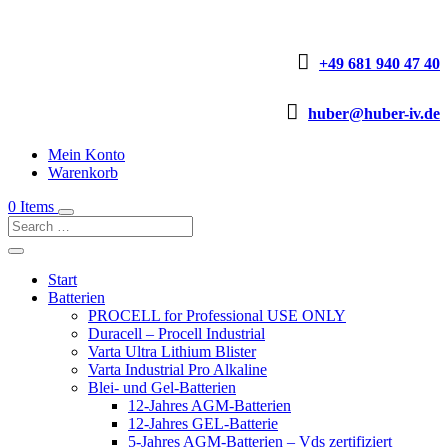

+49 681 940 47 40

huber@huber-iv.de
Mein Konto
Warenkorb
0 Items
Start
Batterien
PROCELL for Professional USE ONLY
Duracell – Procell Industrial
Varta Ultra Lithium Blister
Varta Industrial Pro Alkaline
Blei- und Gel-Batterien
12-Jahres AGM-Batterien
12-Jahres GEL-Batterie
5-Jahres AGM-Batterien – Vds zertifiziert