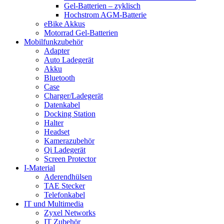
Gel-Batterien – zyklisch
Hochstrom AGM-Batterie
eBike Akkus
Motorrad Gel-Batterien
Mobilfunkzubehör
Adapter
Auto Ladegerät
Akku
Bluetooth
Case
Charger/Ladegerät
Datenkabel
Docking Station
Halter
Headset
Kamerazubehör
Qi Ladegerät
Screen Protector
I-Material
Aderendhülsen
TAE Stecker
Telefonkabel
IT und Multimedia
Zyxel Networks
IT Zubehör