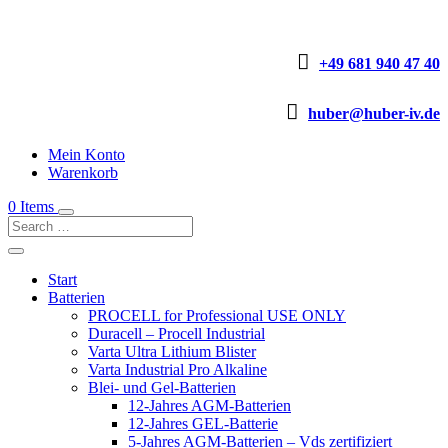

+49 681 940 47 40

huber@huber-iv.de
Mein Konto
Warenkorb
0 Items
Start
Batterien
PROCELL for Professional USE ONLY
Duracell – Procell Industrial
Varta Ultra Lithium Blister
Varta Industrial Pro Alkaline
Blei- und Gel-Batterien
12-Jahres AGM-Batterien
12-Jahres GEL-Batterie
5-Jahres AGM-Batterien – Vds zertifiziert