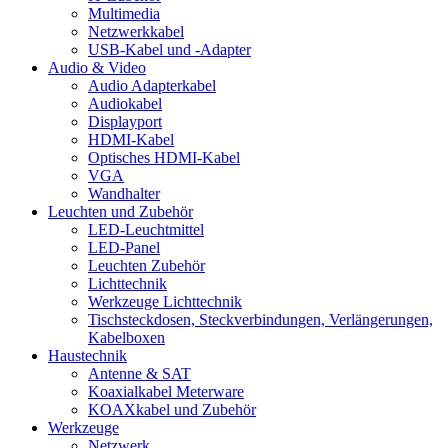
Multimedia
Netzwerkkabel
USB-Kabel und -Adapter
Audio & Video
Audio Adapterkabel
Audiokabel
Displayport
HDMI-Kabel
Optisches HDMI-Kabel
VGA
Wandhalter
Leuchten und Zubehör
LED-Leuchtmittel
LED-Panel
Leuchten Zubehör
Lichttechnik
Werkzeuge Lichttechnik
Tischsteckdosen, Steckverbindungen, Verlängerungen,
Kabelboxen
Haustechnik
Antenne & SAT
Koaxialkabel Meterware
KOAXkabel und Zubehör
Werkzeuge
Netzwerk