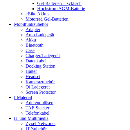
Gel-Batterien – zyklisch
Hochstrom AGM-Batterie
eBike Akkus
Motorrad Gel-Batterien
Mobilfunkzubehör
Adapter
Auto Ladegerät
Akku
Bluetooth
Case
Charger/Ladegerät
Datenkabel
Docking Station
Halter
Headset
Kamerazubehör
Qi Ladegerät
Screen Protector
I-Material
Aderendhülsen
TAE Stecker
Telefonkabel
IT und Multimedia
Zyxel Networks
IT Zubehör