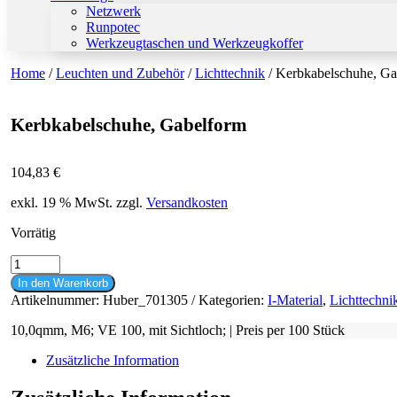
Netzwerk
Runpotec
Werkzeugtaschen und Werkzeugkoffer
Home
/
Leuchten und Zubehör
/
Lichttechnik
/ Kerbkabelschuhe, Ga
Kerbkabelschuhe, Gabelform
104,83
€
exkl. 19 % MwSt.
zzgl.
Versandkosten
Vorrätig
Kerbkabelschuhe,
Gabelform
In den Warenkorb
Menge
Artikelnummer:
Huber_701305
Kategorien:
I-Material
,
Lichttechni
10,0qmm, M6; VE 100, mit Sichtloch; | Preis per 100 Stück
Zusätzliche Information