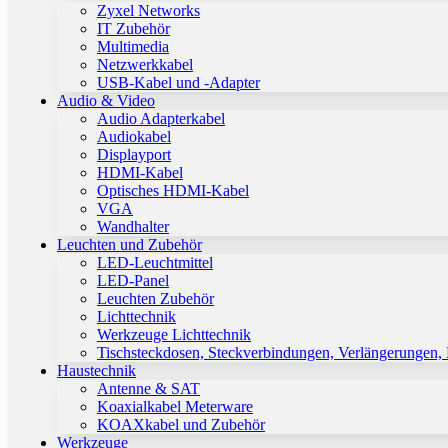
Zyxel Networks
IT Zubehör
Multimedia
Netzwerkkabel
USB-Kabel und -Adapter
Audio & Video
Audio Adapterkabel
Audiokabel
Displayport
HDMI-Kabel
Optisches HDMI-Kabel
VGA
Wandhalter
Leuchten und Zubehör
LED-Leuchtmittel
LED-Panel
Leuchten Zubehör
Lichttechnik
Werkzeuge Lichttechnik
Tischsteckdosen, Steckverbindungen, Verlängerungen,
Haustechnik
Antenne & SAT
Koaxialkabel Meterware
KOAXkabel und Zubehör
Werkzeuge