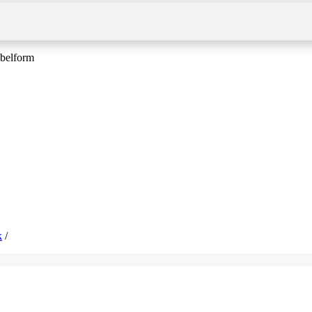
belform
k