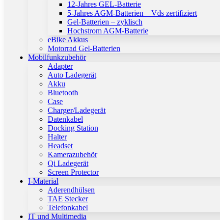
12-Jahres GEL-Batterie
5-Jahres AGM-Batterien – Vds zertifiziert
Gel-Batterien – zyklisch
Hochstrom AGM-Batterie
eBike Akkus
Motorrad Gel-Batterien
Mobilfunkzubehör
Adapter
Auto Ladegerät
Akku
Bluetooth
Case
Charger/Ladegerät
Datenkabel
Docking Station
Halter
Headset
Kamerazubehör
Qi Ladegerät
Screen Protector
I-Material
Aderendhülsen
TAE Stecker
Telefonkabel
IT und Multimedia