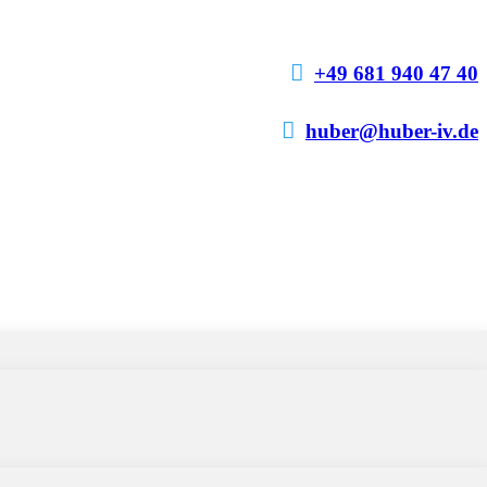

+49 681 940 47 40

huber@huber-iv.de