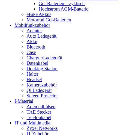
Gel-Batterien – zyklisch
Hochstrom AGM-Batterie
eBike Akkus
Motorrad Gel-Batterien
Mobilfunkzubehör
Adapter
Auto Ladegerät
Akku
Bluetooth
Case
Charger/Ladegerät
Datenkabel
Docking Station
Halter
Headset
Kamerazubehör
Qi Ladegerät
Screen Protector
I-Material
Aderendhülsen
TAE Stecker
Telefonkabel
IT und Multimedia
Zyxel Networks
IT Zubehör