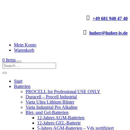

+49 681 940 47 40

huber@huber-iv.de
Mein Konto
Warenkorb
0 Items
Start
Batterien
PROCELL for Professional USE ONLY
Duracell – Procell Industrial
Varta Ultra Lithium Blister
Varta Industrial Pro Alkaline
Blei- und Gel-Batterien
12-Jahres AGM-Batterien
12-Jahres GEL-Batterie
5-Jahres AGM-Batterien – Vds zertifiziert