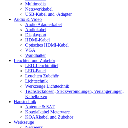
Multimedia
Netzwerkkabel
USB-Kabel und -Adapter
Audio & Video
Audio Adapterkabel
Audiokabel
Displayport
HDMI-Kabel
Optisches HDMI-Kabel
VGA
Wandhalter
Leuchten und Zubehör
LED-Leuchtmittel
LED-Panel
Leuchten Zubehör
Lichttechnik
Werkzeuge Lichttechnik
Tischsteckdosen, Steckverbindungen, Verlängerungen,
Kabelboxen
Haustechnik
Antenne & SAT
Koaxialkabel Meterware
KOAXkabel und Zubehör
Werkzeuge
Netzwerk