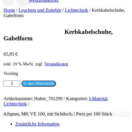
Werkzeugkoffer
Home
/
Leuchten und Zubehör
/
Lichttechnik
/ Kerbkabelschuhe,
Gabelform
Kerbkabelschuhe,
Gabelform
65,95
€
exkl. 19 % MwSt.
zzgl.
Versandkosten
Vorrätig
Kerbkabelschuhe,
In den Warenkorb
Gabelform
Menge
Artikelnummer:
Huber_701299
Kategorien:
I-Material
,
Lichttechnik
4,0qmm, M8; VE 100, mit Sichtloch; | Preis per 100 Stück
Zusätzliche Information