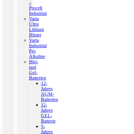
–
Procell
Industrial
Varta
Ultra
Lithium
Blister
Varta
Industrial
Pro
Alkaline
Blei-
und
Gel-
Batterien
12-
Jahres
AGM-
Batterien
12-
Jahres
GEL-
Batterie
5-
Jahres