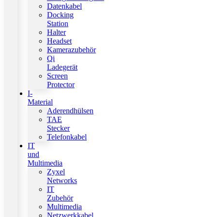
Datenkabel
Docking
Station
Halter
Headset
Kamerazubehör
Qi
Ladegerät
Screen
Protector
I-
Material
Aderendhülsen
TAE
Stecker
Telefonkabel
IT
und
Multimedia
Zyxel
Networks
IT
Zubehör
Multimedia
Netzwerkkabel