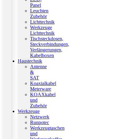
Panel
Leuchten
Zubehör
Lichttechnik
Werkzeuge
Lichttechnik
Tischsteckdosen,
Steckverbindungen,
Verlängerungen,
Kabelboxen
Haustechnik
Antenne
&
SAT
Koaxialkabel
Meterware
KOAXkabel
und
Zubehör
Werkzeuge
Netzwerk
Runpotec
Werkzeugtaschen
und