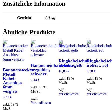
Zusätzliche Information
Gewicht
0,1 kg
Ähnliche Produkte
Ringkabelschuhe,
Ringkabelsc
isoliert, gelb
isoliert, rot
Bananeneinbaubuchse,
vergoldet,
Bananenstecker
10,89
€
9,30
€
schwarz
Metall
Kabel-
exkl. 19 %
exkl. 19 %
1,14
€
Anschluss
MwSt.
MwSt.
6mm
exkl. 19 %
zzgl.
zzgl.
verg.sw
MwSt.
Versandkosten
Versandkosten
3,47
€
zzgl.
Versandkosten
exkl. 19 %
MwSt.