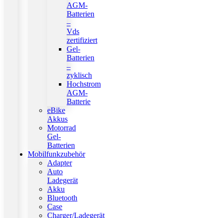
AGM-
Batterien
–
Vds
zertifiziert
Gel-
Batterien
–
zyklisch
Hochstrom
AGM-
Batterie
eBike
Akkus
Motorrad
Gel-
Batterien
Mobilfunkzubehör
Adapter
Auto
Ladegerät
Akku
Bluetooth
Case
Charger/Ladegerät