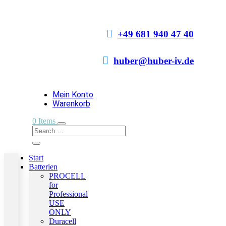

+49 681 940 47 40

huber@huber-iv.de
Mein Konto
Warenkorb
0 Items
Start
Batterien
PROCELL
for
Professional
USE
ONLY
Duracell