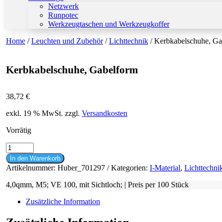
Netzwerk
Runpotec
Werkzeugtaschen und Werkzeugkoffer
Home
/
Leuchten und Zubehör
/
Lichttechnik
/ Kerbkabelschuhe, Ga
Kerbkabelschuhe, Gabelform
38,72
€
exkl. 19 % MwSt.
zzgl.
Versandkosten
Vorrätig
Kerbkabelschuhe,
Gabelform
In den Warenkorb
Menge
Artikelnummer:
Huber_701297
Kategorien:
I-Material
,
Lichttechni
4,0qmm, M5; VE 100, mit Sichtloch; | Preis per 100 Stück
Zusätzliche Information