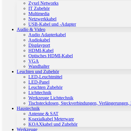
Zyxel Networks
IT Zubehör
Multimedia
Netzwerkkabel
USB-Kabel und -Adapter
Audio & Video
Audio Adapterkabel
Audiokabel
Displayport
HDMI-Kabel
Optisches HDMI-Kabel
VGA
Wandhalter
Leuchten und Zubehör
LED-Leuchtmittel
LED-Panel
Leuchten Zubehör
Lichttechnik
Werkzeuge Lichttechnik
Tischsteckdosen, Steckverbindungen, Verlängerungen,
Haustechnik
Antenne & SAT
Koaxialkabel Meterware
KOAXkabel und Zubehör
Werkzeuge