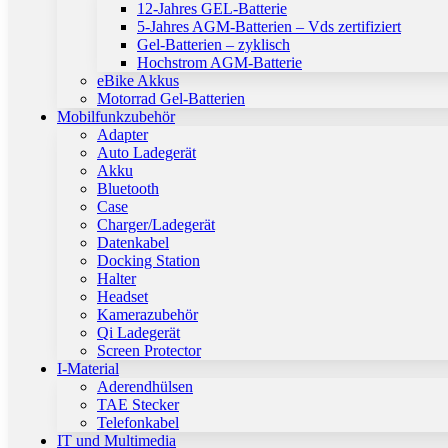
12-Jahres GEL-Batterie
5-Jahres AGM-Batterien – Vds zertifiziert
Gel-Batterien – zyklisch
Hochstrom AGM-Batterie
eBike Akkus
Motorrad Gel-Batterien
Mobilfunkzubehör
Adapter
Auto Ladegerät
Akku
Bluetooth
Case
Charger/Ladegerät
Datenkabel
Docking Station
Halter
Headset
Kamerazubehör
Qi Ladegerät
Screen Protector
I-Material
Aderendhülsen
TAE Stecker
Telefonkabel
IT und Multimedia