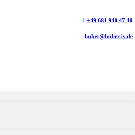

+49 681 940 47 40

huber@huber-iv.de