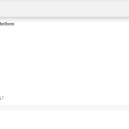
belform
k