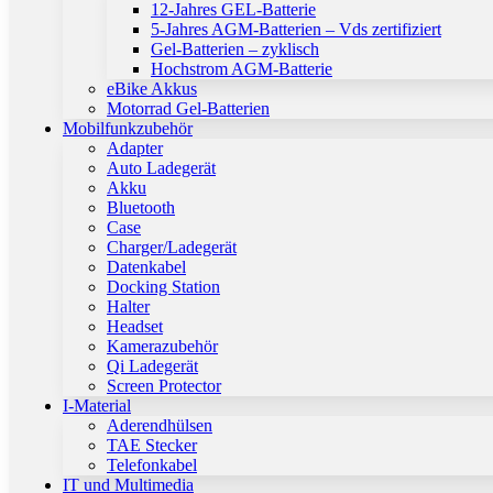
12-Jahres GEL-Batterie
5-Jahres AGM-Batterien – Vds zertifiziert
Gel-Batterien – zyklisch
Hochstrom AGM-Batterie
eBike Akkus
Motorrad Gel-Batterien
Mobilfunkzubehör
Adapter
Auto Ladegerät
Akku
Bluetooth
Case
Charger/Ladegerät
Datenkabel
Docking Station
Halter
Headset
Kamerazubehör
Qi Ladegerät
Screen Protector
I-Material
Aderendhülsen
TAE Stecker
Telefonkabel
IT und Multimedia