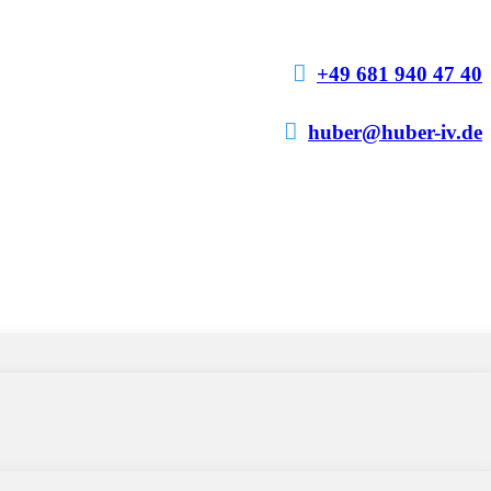

+49 681 940 47 40

huber@huber-iv.de