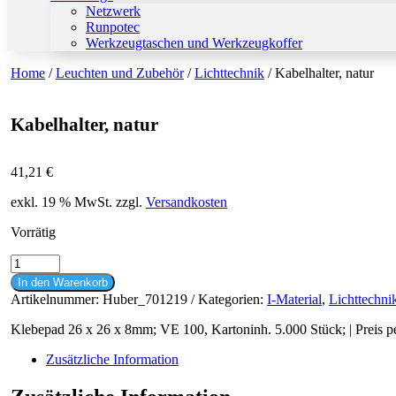
Netzwerk
Runpotec
Werkzeugtaschen und Werkzeugkoffer
Home
/
Leuchten und Zubehör
/
Lichttechnik
/ Kabelhalter, natur
Kabelhalter, natur
41,21
€
exkl. 19 % MwSt.
zzgl.
Versandkosten
Vorrätig
Kabelhalter,
natur
In den Warenkorb
Menge
Artikelnummer:
Huber_701219
Kategorien:
I-Material
,
Lichttechni
Klebepad 26 x 26 x 8mm; VE 100, Kartoninh. 5.000 Stück; | Preis p
Zusätzliche Information