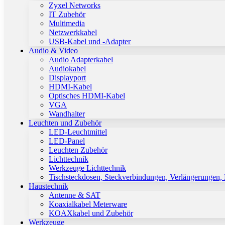
Zyxel Networks
IT Zubehör
Multimedia
Netzwerkkabel
USB-Kabel und -Adapter
Audio & Video
Audio Adapterkabel
Audiokabel
Displayport
HDMI-Kabel
Optisches HDMI-Kabel
VGA
Wandhalter
Leuchten und Zubehör
LED-Leuchtmittel
LED-Panel
Leuchten Zubehör
Lichttechnik
Werkzeuge Lichttechnik
Tischsteckdosen, Steckverbindungen, Verlängerungen,
Haustechnik
Antenne & SAT
Koaxialkabel Meterware
KOAXkabel und Zubehör
Werkzeuge