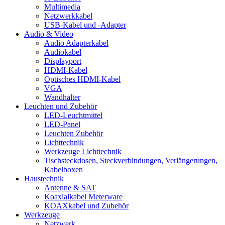
Multimedia
Netzwerkkabel
USB-Kabel und -Adapter
Audio & Video
Audio Adapterkabel
Audiokabel
Displayport
HDMI-Kabel
Optisches HDMI-Kabel
VGA
Wandhalter
Leuchten und Zubehör
LED-Leuchtmittel
LED-Panel
Leuchten Zubehör
Lichttechnik
Werkzeuge Lichttechnik
Tischsteckdosen, Steckverbindungen, Verlängerungen,
Kabelboxen
Haustechnik
Antenne & SAT
Koaxialkabel Meterware
KOAXkabel und Zubehör
Werkzeuge
Netzwerk