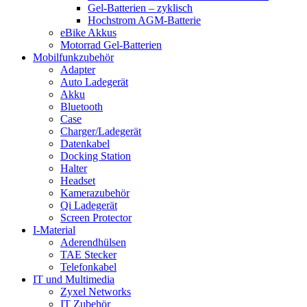
Gel-Batterien – zyklisch
Hochstrom AGM-Batterie
eBike Akkus
Motorrad Gel-Batterien
Mobilfunkzubehör
Adapter
Auto Ladegerät
Akku
Bluetooth
Case
Charger/Ladegerät
Datenkabel
Docking Station
Halter
Headset
Kamerazubehör
Qi Ladegerät
Screen Protector
I-Material
Aderendhülsen
TAE Stecker
Telefonkabel
IT und Multimedia
Zyxel Networks
IT Zubehör