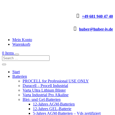

+49 681 940 47 40

huber@huber-iv.de
Mein Konto
Warenkorb
0 Items
Start
Batterien
PROCELL for Professional USE ONLY
Duracell – Procell Industrial
Varta Ultra Lithium Blister
Varta Industrial Pro Alkaline
Blei- und Gel-Batterien
12-Jahres AGM-Batterien
12-Jahres GEL-Batterie
5-Jahres AGM-Batterien – Vds zertifiziert