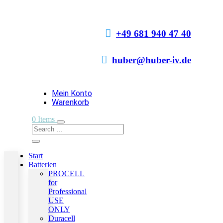

+49 681 940 47 40

huber@huber-iv.de
Mein Konto
Warenkorb
0 Items
Start
Batterien
PROCELL
for
Professional
USE
ONLY
Duracell