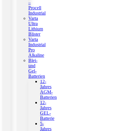
–
Procell
Industrial
Varta
Ultra
Lithium
Blister
Varta
Industrial
Pro
Alkaline
Blei-
und
Gel-
Batterien
12-
Jahres
AGM-
Batterien
12-
Jahres
GEL-
Batterie
5-
Jahres