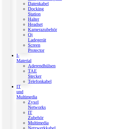
Datenkabel
Docking
Station
Halter
Headset
Kamerazubehör
Qi
Ladegerät
Screen
Protector
I-
Material
Aderendhülsen
TAE
Stecker
Telefonkabel
IT
und
Multimedia
Zyxel
Networks
IT
Zubehör
Multimedia
Netzwerkkabel