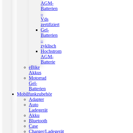
AGM-
Batterien
–
Vds
zertifiziert
Gel-
Batterien
–
zyklisch
Hochstrom
AGM-
Batterie
eBike
Akkus
Motorrad
Gel-
Batterien
Mobilfunkzubehör
Adapter
Auto
Ladegerät
Akku
Bluetooth
Case
Charger/Ladegerät