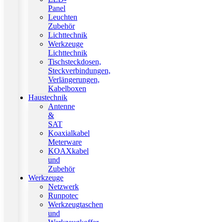
Panel
Leuchten
Zubehör
Lichttechnik
Werkzeuge
Lichttechnik
Tischsteckdosen,
Steckverbindungen,
Verlängerungen,
Kabelboxen
Haustechnik
Antenne
&
SAT
Koaxialkabel
Meterware
KOAXkabel
und
Zubehör
Werkzeuge
Netzwerk
Runpotec
Werkzeugtaschen
und