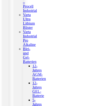
–
Procell
Industrial
Varta
Ultra
Lithium
Blister
Varta
Industrial
Pro
Alkaline
Blei-
und
Gel-
Batterien
12-
Jahres
AGM-
Batterien
12-
Jahres
GEL-
Batterie
5-
Jahres