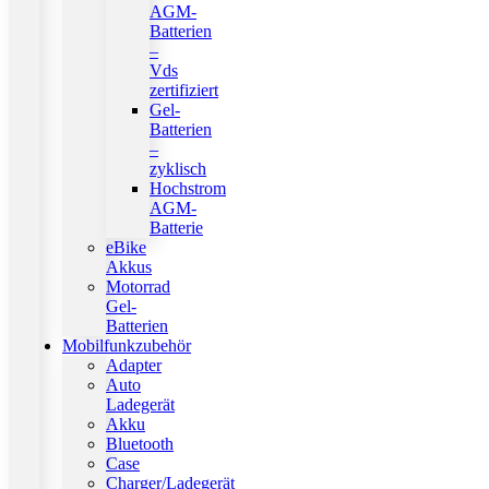
AGM-
Batterien
–
Vds
zertifiziert
Gel-
Batterien
–
zyklisch
Hochstrom
AGM-
Batterie
eBike
Akkus
Motorrad
Gel-
Batterien
Mobilfunkzubehör
Adapter
Auto
Ladegerät
Akku
Bluetooth
Case
Charger/Ladegerät