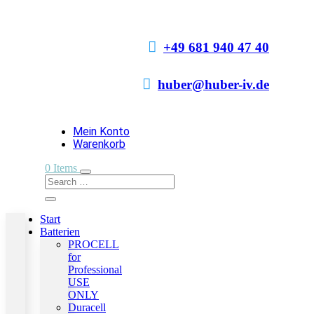

+49 681 940 47 40

huber@huber-iv.de
Mein Konto
Warenkorb
0 Items
Start
Batterien
PROCELL
for
Professional
USE
ONLY
Duracell