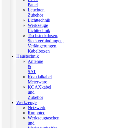
Panel
Leuchten
Zubehör
Lichttechnik
Werkzeuge
Lichttechnik
Tischsteckdosen,
Steckverbindungen,
Verlängerungen,
Kabelboxen
Haustechnik
Antenne
&
SAT
Koaxialkabel
Meterware
KOAXkabel
und
Zubehör
Werkzeuge
Netzwerk
Runpotec
Werkzeugtaschen
und