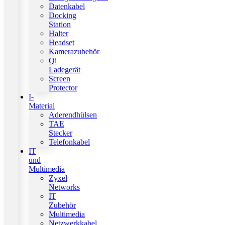
Datenkabel
Docking
Station
Halter
Headset
Kamerazubehör
Qi
Ladegerät
Screen
Protector
I-
Material
Aderendhülsen
TAE
Stecker
Telefonkabel
IT
und
Multimedia
Zyxel
Networks
IT
Zubehör
Multimedia
Netzwerkkabel