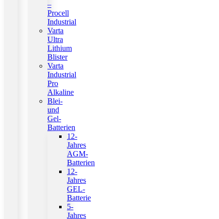
–
Procell
Industrial
Varta
Ultra
Lithium
Blister
Varta
Industrial
Pro
Alkaline
Blei-
und
Gel-
Batterien
12-
Jahres
AGM-
Batterien
12-
Jahres
GEL-
Batterie
5-
Jahres