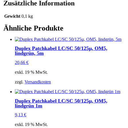
Menge
Zusätzliche Information
Gewicht
0,1 kg
Ähnliche Produkte
Duplex Patchkabel LC/SC 50/125µ, OM5,
lindgrün, 5m
20,66
€
exkl. 19 % MwSt.
zzgl.
Versandkosten
Duplex Patchkabel LC/SC 50/125µ, OM5,
lindgrün 1m
9,13
€
exkl. 19 % MwSt.