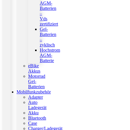
AGM-
Batterien
–
Vds
zertifiziert
Gel-
Batterien
–
zyklisch
Hochstrom
AGM-
Batterie
eBike
Akkus
Motorrad
Gel-
Batterien
Mobilfunkzubehör
Adapter
Auto
Ladegerät
Akku
Bluetooth
Case
Charger/Ladegerät