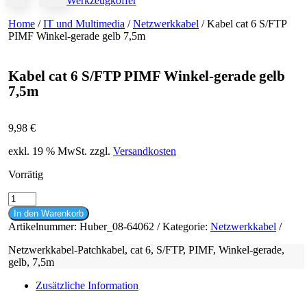
Werkzeugkoffer
Home
/
IT und Multimedia
/
Netzwerkkabel
/ Kabel cat 6 S/FTP
PIMF Winkel-gerade gelb 7,5m
Kabel cat 6 S/FTP PIMF Winkel-gerade gelb
7,5m
9,98
€
exkl. 19 % MwSt.
zzgl.
Versandkosten
Vorrätig
Kabel
cat
In den Warenkorb
6
Artikelnummer:
Huber_08-64062
Kategorie:
Netzwerkkabel
S/FTP
PIMF
Netzwerkkabel-Patchkabel, cat 6, S/FTP, PIMF, Winkel-gerade,
Winkel-
gelb, 7,5m
gerade
gelb
Zusätzliche Information
7,5m