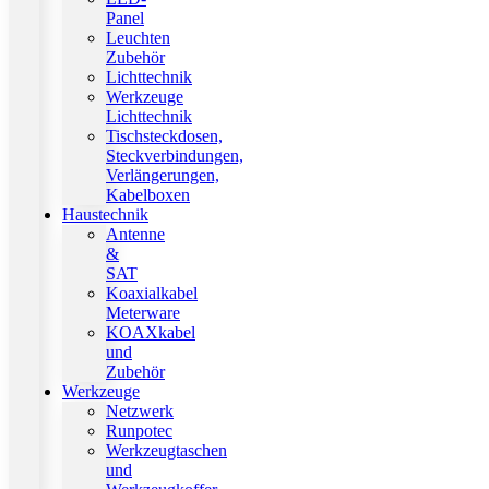
Panel
Leuchten
Zubehör
Lichttechnik
Werkzeuge
Lichttechnik
Tischsteckdosen,
Steckverbindungen,
Verlängerungen,
Kabelboxen
Haustechnik
Antenne
&
SAT
Koaxialkabel
Meterware
KOAXkabel
und
Zubehör
Werkzeuge
Netzwerk
Runpotec
Werkzeugtaschen
und