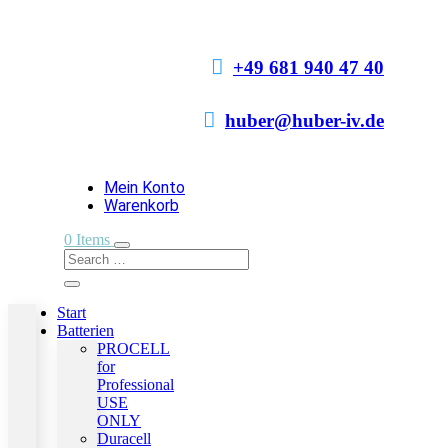

+49 681 940 47 40

huber@huber-iv.de
Mein Konto
Warenkorb
0 Items
Start
Batterien
PROCELL
for
Professional
USE
ONLY
Duracell