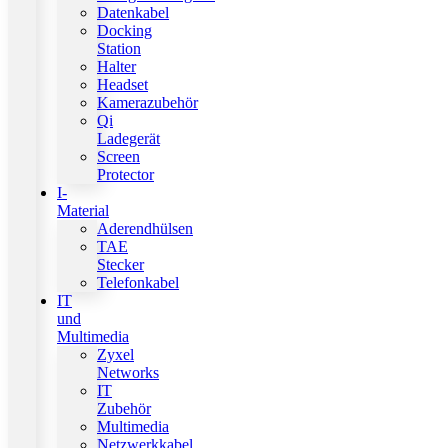
Datenkabel
Docking
Station
Halter
Headset
Kamerazubehör
Qi
Ladegerät
Screen
Protector
I-
Material
Aderendhülsen
TAE
Stecker
Telefonkabel
IT
und
Multimedia
Zyxel
Networks
IT
Zubehör
Multimedia
Netzwerkkabel