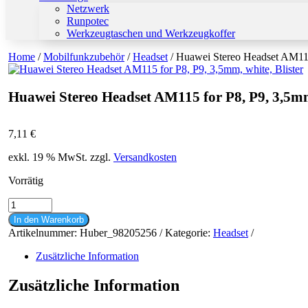
Netzwerk
Runpotec
Werkzeugtaschen und Werkzeugkoffer
Home
/
Mobilfunkzubehör
/
Headset
/ Huawei Stereo Headset AM115 
Huawei Stereo Headset AM115 for P8, P9, 3,5mm,
7,11
€
exkl. 19 % MwSt.
zzgl.
Versandkosten
Vorrätig
Huawei
Stereo
In den Warenkorb
Headset
Artikelnummer:
Huber_98205256
Kategorie:
Headset
AM115
for
Zusätzliche Information
P8,
P9,
Zusätzliche Information
3,5mm,
white,