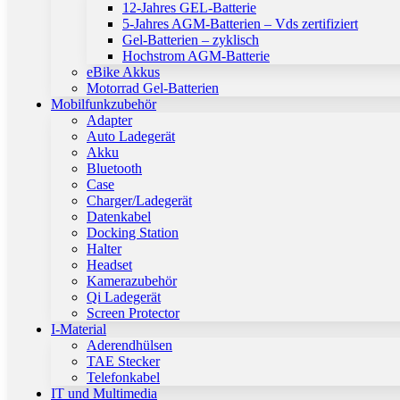
12-Jahres GEL-Batterie
5-Jahres AGM-Batterien – Vds zertifiziert
Gel-Batterien – zyklisch
Hochstrom AGM-Batterie
eBike Akkus
Motorrad Gel-Batterien
Mobilfunkzubehör
Adapter
Auto Ladegerät
Akku
Bluetooth
Case
Charger/Ladegerät
Datenkabel
Docking Station
Halter
Headset
Kamerazubehör
Qi Ladegerät
Screen Protector
I-Material
Aderendhülsen
TAE Stecker
Telefonkabel
IT und Multimedia