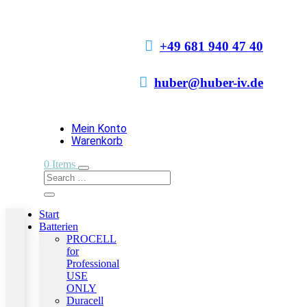

+49 681 940 47 40

huber@huber-iv.de
Mein Konto
Warenkorb
0 Items
Start
Batterien
PROCELL
for
Professional
USE
ONLY
Duracell