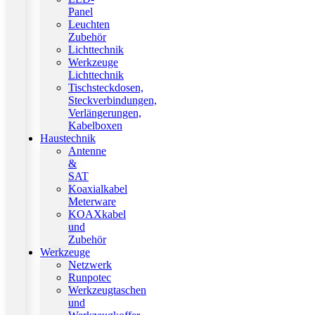
Panel
Leuchten
Zubehör
Lichttechnik
Werkzeuge
Lichttechnik
Tischsteckdosen,
Steckverbindungen,
Verlängerungen,
Kabelboxen
Haustechnik
Antenne
&
SAT
Koaxialkabel
Meterware
KOAXkabel
und
Zubehör
Werkzeuge
Netzwerk
Runpotec
Werkzeugtaschen
und