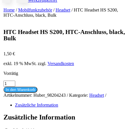
Werkzeugkoffer
Home
/
Mobilfunkzubehör
/
Headset
/ HTC Headset HS S200,
HTC-Anschluss, black, Bulk
HTC Headset HS S200, HTC-Anschluss, black,
Bulk
1,50
€
exkl. 19 % MwSt.
zzgl.
Versandkosten
Vorrätig
HTC
Headset
In den Warenkorb
HS
Artikelnummer:
Huber_98204243
Kategorie:
Headset
S200,
HTC-
Zusätzliche Information
Anschluss,
black,
Zusätzliche Information
Bulk
Menge