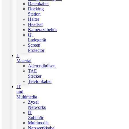
Datenkabel
Docking
Station
Halter
Headset
Kamerazubehör
Qi
Ladegerät
Screen
Protector
I-
Material
Aderendhülsen
TAE
Stecker
Telefonkabel
IT
und
Multimedia
Zyxel
Networks
IT
Zubehör
Multimedia
Netzwerkkabel