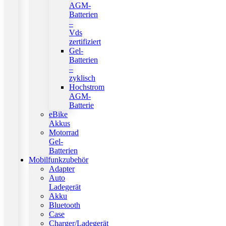
AGM-
Batterien
–
Vds
zertifiziert
Gel-
Batterien
–
zyklisch
Hochstrom
AGM-
Batterie
eBike
Akkus
Motorrad
Gel-
Batterien
Mobilfunkzubehör
Adapter
Auto
Ladegerät
Akku
Bluetooth
Case
Charger/Ladegerät