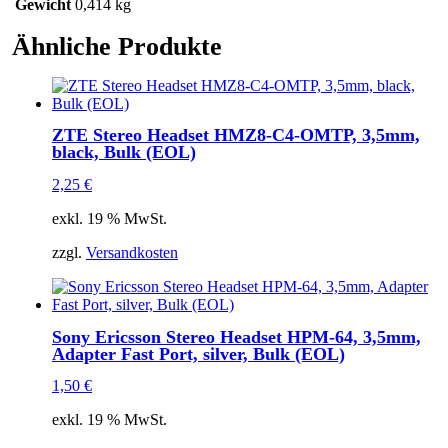
Gewicht
0,414 kg
Ähnliche Produkte
ZTE Stereo Headset HMZ8-C4-OMTP, 3,5mm,
black, Bulk (EOL)
2,25
€
exkl. 19 % MwSt.
zzgl.
Versandkosten
Sony Ericsson Stereo Headset HPM-64, 3,5mm,
Adapter Fast Port, silver, Bulk (EOL)
1,50
€
exkl. 19 % MwSt.