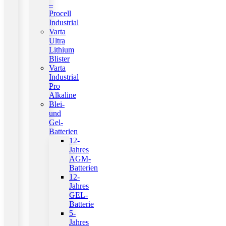
–
Procell
Industrial
Varta
Ultra
Lithium
Blister
Varta
Industrial
Pro
Alkaline
Blei-
und
Gel-
Batterien
12-
Jahres
AGM-
Batterien
12-
Jahres
GEL-
Batterie
5-
Jahres