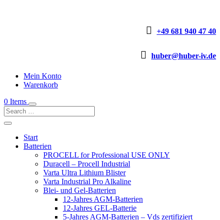

+49 681 940 47 40

huber@huber-iv.de
Mein Konto
Warenkorb
0 Items
Start
Batterien
PROCELL for Professional USE ONLY
Duracell – Procell Industrial
Varta Ultra Lithium Blister
Varta Industrial Pro Alkaline
Blei- und Gel-Batterien
12-Jahres AGM-Batterien
12-Jahres GEL-Batterie
5-Jahres AGM-Batterien – Vds zertifiziert