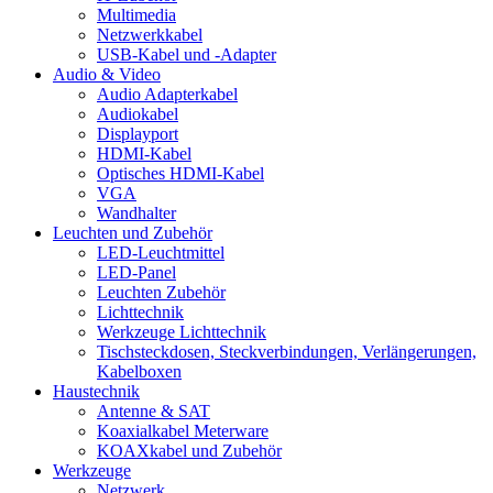
Multimedia
Netzwerkkabel
USB-Kabel und -Adapter
Audio & Video
Audio Adapterkabel
Audiokabel
Displayport
HDMI-Kabel
Optisches HDMI-Kabel
VGA
Wandhalter
Leuchten und Zubehör
LED-Leuchtmittel
LED-Panel
Leuchten Zubehör
Lichttechnik
Werkzeuge Lichttechnik
Tischsteckdosen, Steckverbindungen, Verlängerungen,
Kabelboxen
Haustechnik
Antenne & SAT
Koaxialkabel Meterware
KOAXkabel und Zubehör
Werkzeuge
Netzwerk