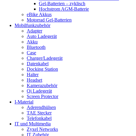
Gel-Batterien – zyklisch
Hochstrom AGM-Batterie
eBike Akkus
Motorrad Gel-Batterien
Mobilfunkzubehör
Adapter
Auto Ladegerät
Akku
Bluetooth
Case
Charger/Ladegerät
Datenkabel
Docking Station
Halter
Headset
Kamerazubehör
Qi Ladegerät
Screen Protector
I-Material
Aderendhülsen
TAE Stecker
Telefonkabel
IT und Multimedia
Zyxel Networks
IT Zubehör