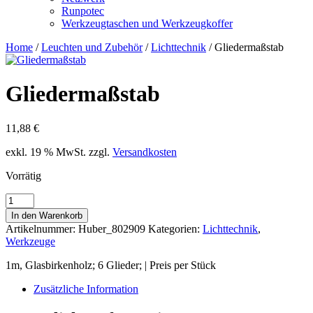
Runpotec
Werkzeugtaschen und Werkzeugkoffer
Home
/
Leuchten und Zubehör
/
Lichttechnik
/ Gliedermaßstab
Gliedermaßstab
11,88
€
exkl. 19 % MwSt.
zzgl.
Versandkosten
Vorrätig
Gliedermaßstab
Menge
In den Warenkorb
Artikelnummer:
Huber_802909
Kategorien:
Lichttechnik
,
Werkzeuge
1m, Glasbirkenholz; 6 Glieder; | Preis per Stück
Zusätzliche Information