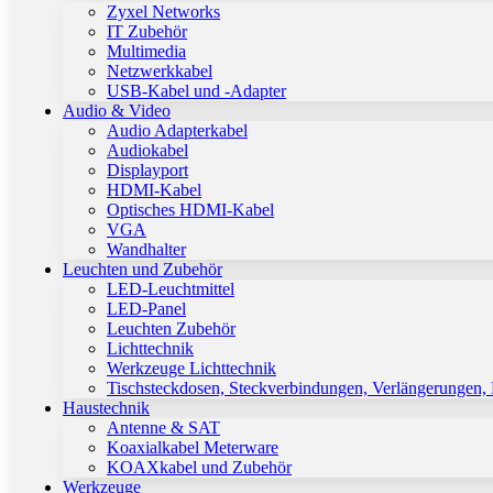
Zyxel Networks
IT Zubehör
Multimedia
Netzwerkkabel
USB-Kabel und -Adapter
Audio & Video
Audio Adapterkabel
Audiokabel
Displayport
HDMI-Kabel
Optisches HDMI-Kabel
VGA
Wandhalter
Leuchten und Zubehör
LED-Leuchtmittel
LED-Panel
Leuchten Zubehör
Lichttechnik
Werkzeuge Lichttechnik
Tischsteckdosen, Steckverbindungen, Verlängerungen,
Haustechnik
Antenne & SAT
Koaxialkabel Meterware
KOAXkabel und Zubehör
Werkzeuge