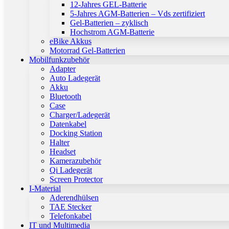
12-Jahres GEL-Batterie
5-Jahres AGM-Batterien – Vds zertifiziert
Gel-Batterien – zyklisch
Hochstrom AGM-Batterie
eBike Akkus
Motorrad Gel-Batterien
Mobilfunkzubehör
Adapter
Auto Ladegerät
Akku
Bluetooth
Case
Charger/Ladegerät
Datenkabel
Docking Station
Halter
Headset
Kamerazubehör
Qi Ladegerät
Screen Protector
I-Material
Aderendhülsen
TAE Stecker
Telefonkabel
IT und Multimedia