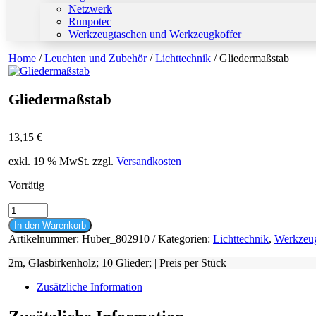
Netzwerk
Runpotec
Werkzeugtaschen und Werkzeugkoffer
Home
/
Leuchten und Zubehör
/
Lichttechnik
/ Gliedermaßstab
Gliedermaßstab
13,15
€
exkl. 19 % MwSt.
zzgl.
Versandkosten
Vorrätig
Gliedermaßstab
Menge
In den Warenkorb
Artikelnummer:
Huber_802910
Kategorien:
Lichttechnik
,
Werkzeu
2m, Glasbirkenholz; 10 Glieder; | Preis per Stück
Zusätzliche Information