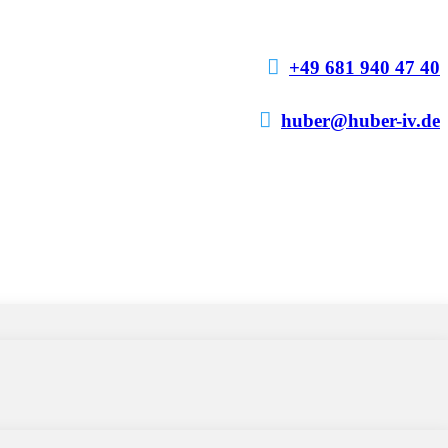

+49 681 940 47 40

huber@huber-iv.de