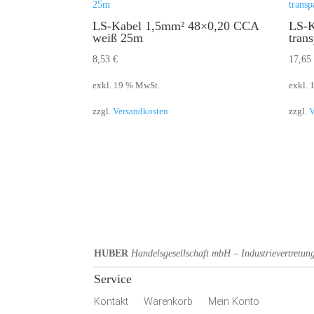
LS-Kabel 1,5mm² 48×0,20 CCA
LS-K
weiß 25m
tran
8,53
€
17,6
exkl. 19 % MwSt.
exkl.
zzgl.
Versandkosten
zzgl.
V
HUBER
Handelsgesellschaft mbH – Industrievertretun
Service
Kontakt
Warenkorb
Mein Konto