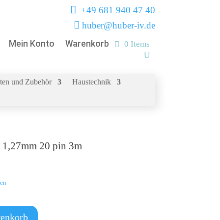

+49 681 940 47 40

huber@huber-iv.de
Mein Konto
Warenkorb
0 Items
ten und Zubehör
Haustechnik
er 1,27mm 20 pin 3m
ten
renkorb