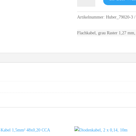
grau
Raster
1,27mm
Artikelnummer:
Huber_79020-3
20
pin
Flachkabel, grau Raster 1,27 mm,
3m
Menge