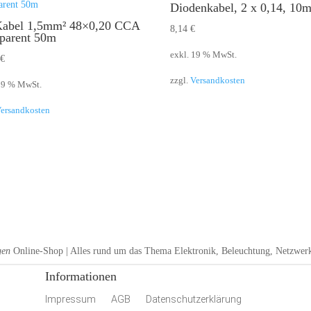
Diodenkabel, 2 x 0,14, 10
abel 1,5mm² 48×0,20 CCA
8,14
€
sparent 50m
exkl. 19 % MwSt.
5
€
zzgl.
Versandkosten
 19 % MwSt.
ersandkosten
gen
Online-Shop | Alles rund um das Thema Elektronik, Beleuchtung, Netzwerk
Informationen
Impressum
AGB
Datenschutzerklärung