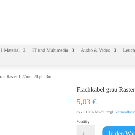
I-Material
IT und Multimedia
Audio & Video
Leuch
grau Raster 1,27mm 20 pin 3m
Flachkabel grau Rast
5,03
€
exkl. 19 % MwSt.
zzgl.
Versandkos
Vorrätig
Flachkabel
In den Wa