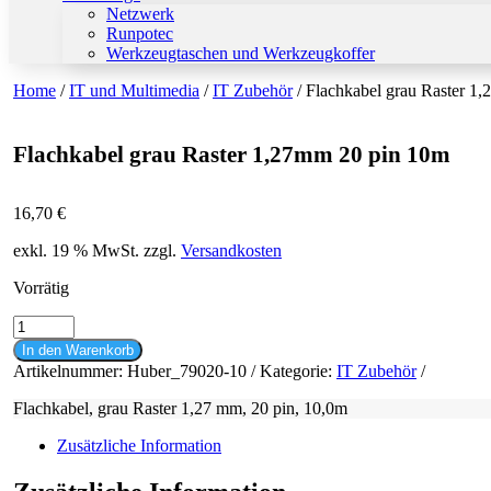
Netzwerk
Runpotec
Werkzeugtaschen und Werkzeugkoffer
Home
/
IT und Multimedia
/
IT Zubehör
/ Flachkabel grau Raster 1
Flachkabel grau Raster 1,27mm 20 pin 10m
16,70
€
exkl. 19 % MwSt.
zzgl.
Versandkosten
Vorrätig
Flachkabel
grau
In den Warenkorb
Raster
Artikelnummer:
Huber_79020-10
Kategorie:
IT Zubehör
1,27mm
20
Flachkabel, grau Raster 1,27 mm, 20 pin, 10,0m
pin
10m
Zusätzliche Information
Menge