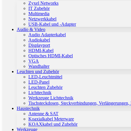
Zyxel Networks
IT Zubehör
Multimedia
Netzwerkkabel
USB-Kabel und -Adapter
Audio & Video
Audio Adapterkabel
Audiokabel
Displayport
HDMI-Kabel
Optisches HDMI-Kabel
VGA
Wandhalter
Leuchten und Zubehör
LED-Leuchtmittel
LED-Panel
Leuchten Zubehör
Lichttechnik
Werkzeuge Lichttechnik
Tischsteckdosen, Steckverbindungen, Verlängerungen,
Haustechnik
Antenne & SAT
Koaxialkabel Meterware
KOAXkabel und Zubehör
Werkzeuge