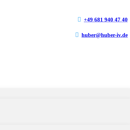

+49 681 940 47 40

huber@huber-iv.de