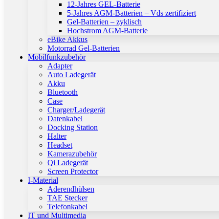
12-Jahres GEL-Batterie
5-Jahres AGM-Batterien – Vds zertifiziert
Gel-Batterien – zyklisch
Hochstrom AGM-Batterie
eBike Akkus
Motorrad Gel-Batterien
Mobilfunkzubehör
Adapter
Auto Ladegerät
Akku
Bluetooth
Case
Charger/Ladegerät
Datenkabel
Docking Station
Halter
Headset
Kamerazubehör
Qi Ladegerät
Screen Protector
I-Material
Aderendhülsen
TAE Stecker
Telefonkabel
IT und Multimedia