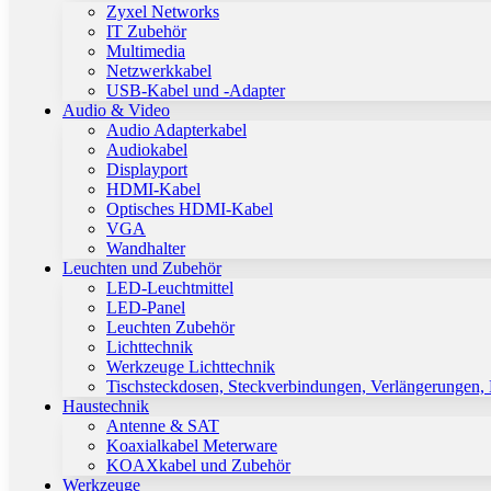
Zyxel Networks
IT Zubehör
Multimedia
Netzwerkkabel
USB-Kabel und -Adapter
Audio & Video
Audio Adapterkabel
Audiokabel
Displayport
HDMI-Kabel
Optisches HDMI-Kabel
VGA
Wandhalter
Leuchten und Zubehör
LED-Leuchtmittel
LED-Panel
Leuchten Zubehör
Lichttechnik
Werkzeuge Lichttechnik
Tischsteckdosen, Steckverbindungen, Verlängerungen,
Haustechnik
Antenne & SAT
Koaxialkabel Meterware
KOAXkabel und Zubehör
Werkzeuge