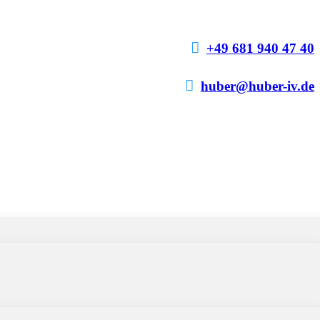

+49 681 940 47 40

huber@huber-iv.de