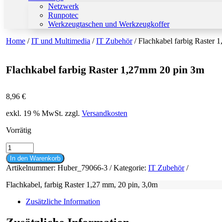
Netzwerk
Runpotec
Werkzeugtaschen und Werkzeugkoffer
Home
/
IT und Multimedia
/
IT Zubehör
/ Flachkabel farbig Raster
Flachkabel farbig Raster 1,27mm 20 pin 3m
8,96
€
exkl. 19 % MwSt.
zzgl.
Versandkosten
Vorrätig
Flachkabel
farbig
In den Warenkorb
Raster
Artikelnummer:
Huber_79066-3
Kategorie:
IT Zubehör
1,27mm
20
Flachkabel, farbig Raster 1,27 mm, 20 pin, 3,0m
pin
3m
Zusätzliche Information
Menge