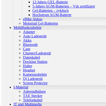
12-Jahres GEL-Batterie
5-Jahres AGM-Batterien – Vds zertifiziert
Gel-Batterien – zyklisch
Hochstrom AGM-Batterie
eBike Akkus
Motorrad Gel-Batterien
Mobilfunkzubehör
Adapter
Auto Ladegerät
Akku
Bluetooth
Case
Charger/Ladegerät
Datenkabel
Docking Station
Halter
Headset
Kamerazubehör
Qi Ladegerät
Screen Protector
I-Material
Aderendhülsen
TAE Stecker
Telefonkabel
IT und Multimedia