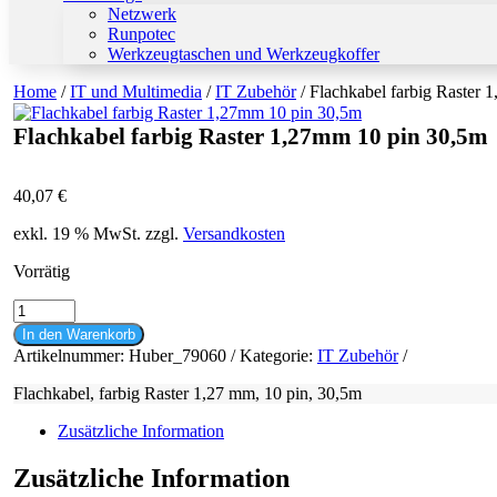
Netzwerk
Runpotec
Werkzeugtaschen und Werkzeugkoffer
Home
/
IT und Multimedia
/
IT Zubehör
/ Flachkabel farbig Raster
Flachkabel farbig Raster 1,27mm 10 pin 30,5m
40,07
€
exkl. 19 % MwSt.
zzgl.
Versandkosten
Vorrätig
Flachkabel
farbig
In den Warenkorb
Raster
Artikelnummer:
Huber_79060
Kategorie:
IT Zubehör
1,27mm
10
Flachkabel, farbig Raster 1,27 mm, 10 pin, 30,5m
pin
30,5m
Zusätzliche Information
Menge
Zusätzliche Information