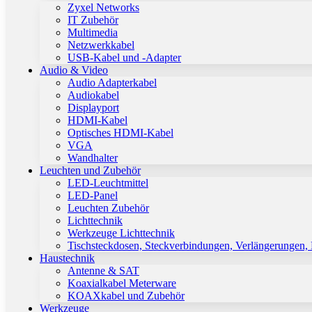
Zyxel Networks
IT Zubehör
Multimedia
Netzwerkkabel
USB-Kabel und -Adapter
Audio & Video
Audio Adapterkabel
Audiokabel
Displayport
HDMI-Kabel
Optisches HDMI-Kabel
VGA
Wandhalter
Leuchten und Zubehör
LED-Leuchtmittel
LED-Panel
Leuchten Zubehör
Lichttechnik
Werkzeuge Lichttechnik
Tischsteckdosen, Steckverbindungen, Verlängerungen,
Haustechnik
Antenne & SAT
Koaxialkabel Meterware
KOAXkabel und Zubehör
Werkzeuge