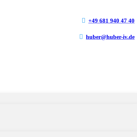

+49 681 940 47 40

huber@huber-iv.de