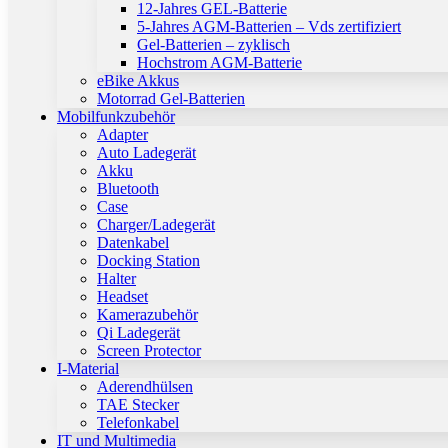
12-Jahres GEL-Batterie
5-Jahres AGM-Batterien – Vds zertifiziert
Gel-Batterien – zyklisch
Hochstrom AGM-Batterie
eBike Akkus
Motorrad Gel-Batterien
Mobilfunkzubehör
Adapter
Auto Ladegerät
Akku
Bluetooth
Case
Charger/Ladegerät
Datenkabel
Docking Station
Halter
Headset
Kamerazubehör
Qi Ladegerät
Screen Protector
I-Material
Aderendhülsen
TAE Stecker
Telefonkabel
IT und Multimedia