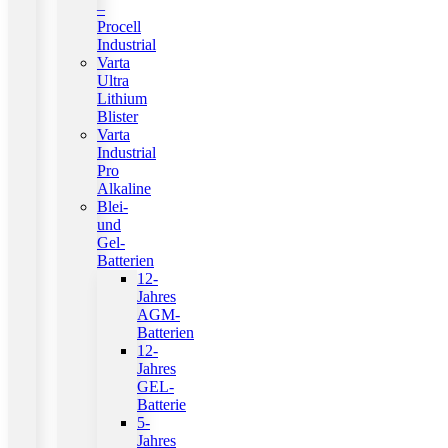
–
Procell
Industrial
Varta
Ultra
Lithium
Blister
Varta
Industrial
Pro
Alkaline
Blei-
und
Gel-
Batterien
12-
Jahres
AGM-
Batterien
12-
Jahres
GEL-
Batterie
5-
Jahres