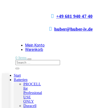

+49 681 940 47 40

huber@huber-iv.de
Mein Konto
Warenkorb
0 Items
Start
Batterien
PROCELL
for
Professional
USE
ONLY
Duracell