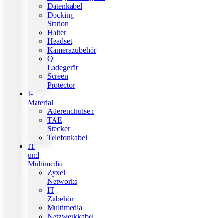
Datenkabel
Docking
Station
Halter
Headset
Kamerazubehör
Qi
Ladegerät
Screen
Protector
I-
Material
Aderendhülsen
TAE
Stecker
Telefonkabel
IT
und
Multimedia
Zyxel
Networks
IT
Zubehör
Multimedia
Netzwerkkabel