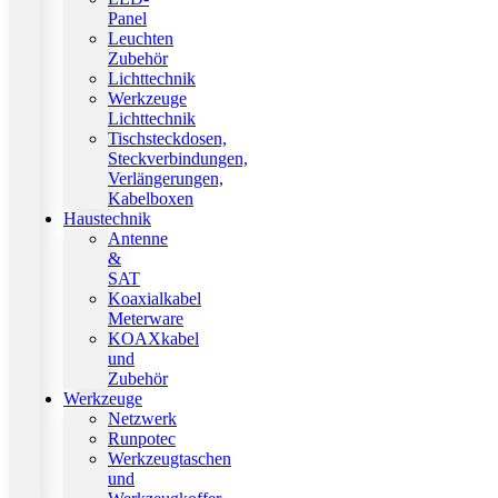
Panel
Leuchten
Zubehör
Lichttechnik
Werkzeuge
Lichttechnik
Tischsteckdosen,
Steckverbindungen,
Verlängerungen,
Kabelboxen
Haustechnik
Antenne
&
SAT
Koaxialkabel
Meterware
KOAXkabel
und
Zubehör
Werkzeuge
Netzwerk
Runpotec
Werkzeugtaschen
und