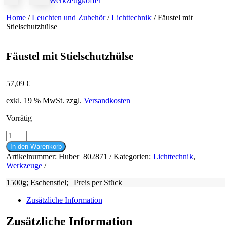
Werkzeugkoffer
Home
/
Leuchten und Zubehör
/
Lichttechnik
/ Fäustel mit
Stielschutzhülse
Fäustel mit Stielschutzhülse
57,09
€
exkl. 19 % MwSt.
zzgl.
Versandkosten
Vorrätig
Fäustel
mit
In den Warenkorb
Stielschutzhülse
Artikelnummer:
Huber_802871
Kategorien:
Lichttechnik
,
Menge
Werkzeuge
1500g; Eschenstiel; | Preis per Stück
Zusätzliche Information
Zusätzliche Information