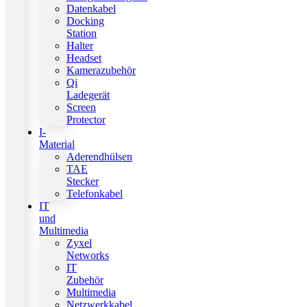
Datenkabel
Docking
Station
Halter
Headset
Kamerazubehör
Qi
Ladegerät
Screen
Protector
I-
Material
Aderendhülsen
TAE
Stecker
Telefonkabel
IT
und
Multimedia
Zyxel
Networks
IT
Zubehör
Multimedia
Netzwerkkabel