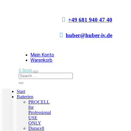

+49 681 940 47 40

huber@huber-iv.de
Mein Konto
Warenkorb
0 Items
Start
Batterien
PROCELL
for
Professional
USE
ONLY
Duracell