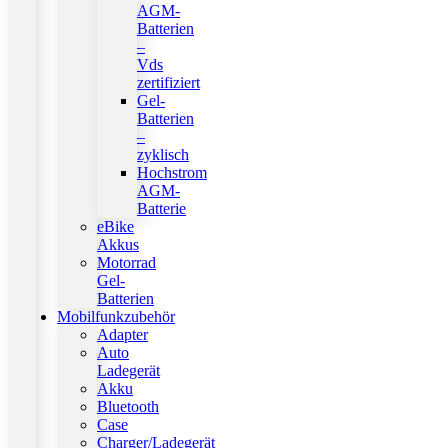
AGM-
Batterien
–
Vds
zertifiziert
Gel-
Batterien
–
zyklisch
Hochstrom
AGM-
Batterie
eBike
Akkus
Motorrad
Gel-
Batterien
Mobilfunkzubehör
Adapter
Auto
Ladegerät
Akku
Bluetooth
Case
Charger/Ladegerät