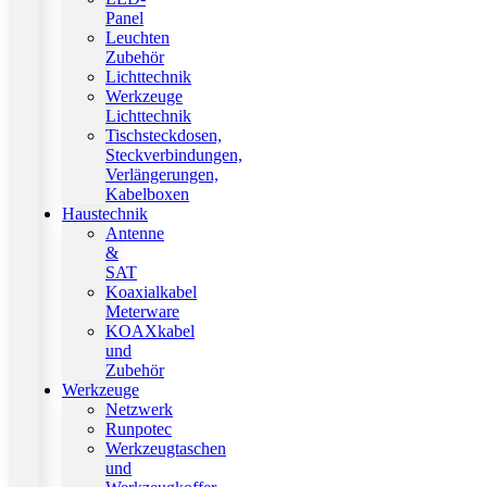
Panel
Leuchten
Zubehör
Lichttechnik
Werkzeuge
Lichttechnik
Tischsteckdosen,
Steckverbindungen,
Verlängerungen,
Kabelboxen
Haustechnik
Antenne
&
SAT
Koaxialkabel
Meterware
KOAXkabel
und
Zubehör
Werkzeuge
Netzwerk
Runpotec
Werkzeugtaschen
und