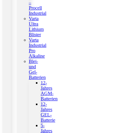
–
Procell
Industrial
Varta
Ultra
Lithium
Blister
Varta
Industrial
Pro
Alkaline
Blei-
und
Gel-
Batterien
12-
Jahres
AGM-
Batterien
12-
Jahres
GEL-
Batterie
5-
Jahres