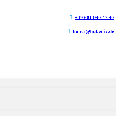

+49 681 940 47 40

huber@huber-iv.de