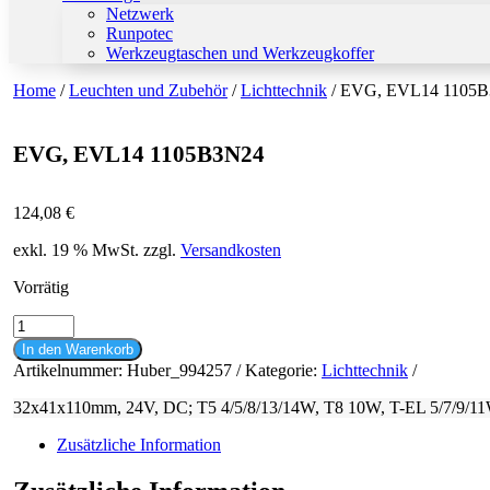
Netzwerk
Runpotec
Werkzeugtaschen und Werkzeugkoffer
Home
/
Leuchten und Zubehör
/
Lichttechnik
/ EVG, EVL14 1105
EVG, EVL14 1105B3N24
124,08
€
exkl. 19 % MwSt.
zzgl.
Versandkosten
Vorrätig
EVG,
EVL14
In den Warenkorb
1105B3N24
Artikelnummer:
Huber_994257
Kategorie:
Lichttechnik
Menge
32x41x110mm, 24V, DC; T5 4/5/8/13/14W, T8 10W, T-EL 5/7/9/1
Zusätzliche Information