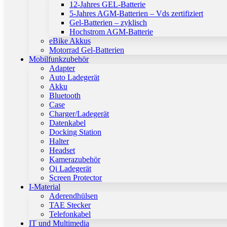
12-Jahres GEL-Batterie
5-Jahres AGM-Batterien – Vds zertifiziert
Gel-Batterien – zyklisch
Hochstrom AGM-Batterie
eBike Akkus
Motorrad Gel-Batterien
Mobilfunkzubehör
Adapter
Auto Ladegerät
Akku
Bluetooth
Case
Charger/Ladegerät
Datenkabel
Docking Station
Halter
Headset
Kamerazubehör
Qi Ladegerät
Screen Protector
I-Material
Aderendhülsen
TAE Stecker
Telefonkabel
IT und Multimedia