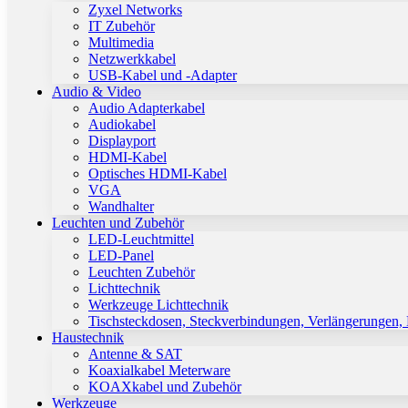
Zyxel Networks
IT Zubehör
Multimedia
Netzwerkkabel
USB-Kabel und -Adapter
Audio & Video
Audio Adapterkabel
Audiokabel
Displayport
HDMI-Kabel
Optisches HDMI-Kabel
VGA
Wandhalter
Leuchten und Zubehör
LED-Leuchtmittel
LED-Panel
Leuchten Zubehör
Lichttechnik
Werkzeuge Lichttechnik
Tischsteckdosen, Steckverbindungen, Verlängerungen,
Haustechnik
Antenne & SAT
Koaxialkabel Meterware
KOAXkabel und Zubehör
Werkzeuge