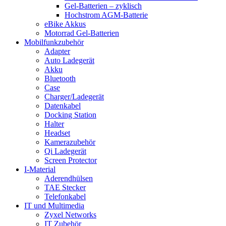
Gel-Batterien – zyklisch
Hochstrom AGM-Batterie
eBike Akkus
Motorrad Gel-Batterien
Mobilfunkzubehör
Adapter
Auto Ladegerät
Akku
Bluetooth
Case
Charger/Ladegerät
Datenkabel
Docking Station
Halter
Headset
Kamerazubehör
Qi Ladegerät
Screen Protector
I-Material
Aderendhülsen
TAE Stecker
Telefonkabel
IT und Multimedia
Zyxel Networks
IT Zubehör