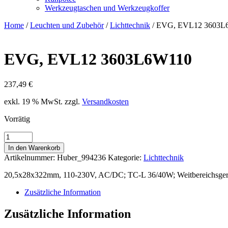
Werkzeugtaschen und Werkzeugkoffer
Home
/
Leuchten und Zubehör
/
Lichttechnik
/ EVG, EVL12 3603L
EVG, EVL12 3603L6W110
237,49
€
exkl. 19 % MwSt.
zzgl.
Versandkosten
Vorrätig
EVG,
EVL12
In den Warenkorb
3603L6W110
Artikelnummer:
Huber_994236
Kategorie:
Lichttechnik
Menge
20,5x28x322mm, 110-230V, AC/DC; TC-L 36/40W; Weitbereichsgerät
Zusätzliche Information
Zusätzliche Information