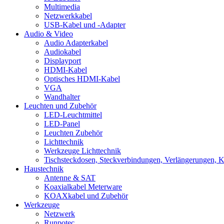
Multimedia
Netzwerkkabel
USB-Kabel und -Adapter
Audio & Video
Audio Adapterkabel
Audiokabel
Displayport
HDMI-Kabel
Optisches HDMI-Kabel
VGA
Wandhalter
Leuchten und Zubehör
LED-Leuchtmittel
LED-Panel
Leuchten Zubehör
Lichttechnik
Werkzeuge Lichttechnik
Tischsteckdosen, Steckverbindungen, Verlängerungen, 
Haustechnik
Antenne & SAT
Koaxialkabel Meterware
KOAXkabel und Zubehör
Werkzeuge
Netzwerk
Runpotec