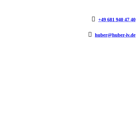

+49 681 940 47 40

huber@huber-iv.de