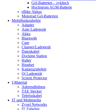
Gel-Batterien – zyklisch
Hochstrom AGM-Batterie
eBike Akkus
Motorrad Gel-Batterien
Mobilfunkzubehör
Adapter
Auto Ladegerät
Akku
Bluetooth
Case
Charger/Ladegerät
Datenkabel
Docking Station
Halter
Headset
Kamerazubehör
Qi Ladegerät
Screen Protector
I-Material
Aderendhülsen
TAE Stecker
Telefonkabel
IT und Multimedia
Zyxel Networks
IT Zubehör