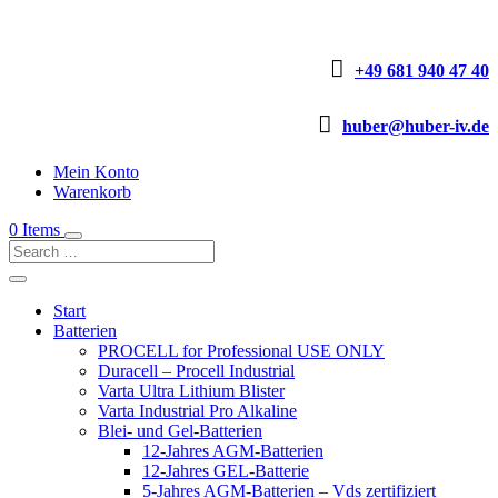

+49 681 940 47 40

huber@huber-iv.de
Mein Konto
Warenkorb
0 Items
Start
Batterien
PROCELL for Professional USE ONLY
Duracell – Procell Industrial
Varta Ultra Lithium Blister
Varta Industrial Pro Alkaline
Blei- und Gel-Batterien
12-Jahres AGM-Batterien
12-Jahres GEL-Batterie
5-Jahres AGM-Batterien – Vds zertifiziert