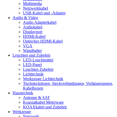
Multimedia
Netzwerkkabel
USB-Kabel und -Adapter
Audio & Video
Audio Adapterkabel
Audiokabel
Displayport
HDMI-Kabel
Optisches HDMI-Kabel
VGA
Wandhalter
Leuchten und Zubehör
LED-Leuchtmittel
LED-Panel
Leuchten Zubehör
Lichttechnik
Werkzeuge Lichttechnik
Tischsteckdosen, Steckverbindungen, Verlängerungen,
Kabelboxen
Haustechnik
Antenne & SAT
Koaxialkabel Meterware
KOAXkabel und Zubehör
Werkzeuge
Netzwerk