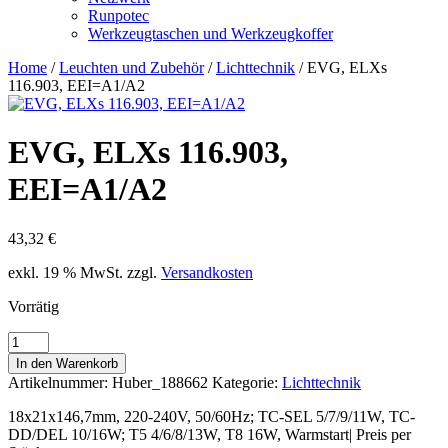
Runpotec
Werkzeugtaschen und Werkzeugkoffer
Home
/
Leuchten und Zubehör
/
Lichttechnik
/ EVG, ELXs
116.903, EEI=A1/A2
EVG, ELXs 116.903,
EEI=A1/A2
43,32
€
exkl. 19 % MwSt.
zzgl.
Versandkosten
Vorrätig
EVG,
ELXs
In den Warenkorb
116.903,
Artikelnummer:
Huber_188662
Kategorie:
Lichttechnik
EEI=A1/A2
Menge
18x21x146,7mm, 220-240V, 50/60Hz; TC-SEL 5/7/9/11W, TC-
DD/DEL 10/16W; T5 4/6/8/13W, T8 16W, Warmstart| Preis per