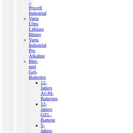
–
Procell
Industrial
Varta
Ultra
Lithium
Blister
Varta
Industrial
Pro
Alkaline
Blei-
und
Gel-
Batterien
12-
Jahres
AGM-
Batterien
12-
Jahres
GEL-
Batterie
5-
Jahres