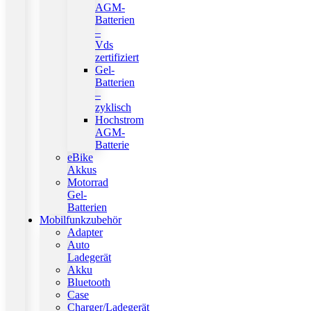
AGM-
Batterien
–
Vds
zertifiziert
Gel-
Batterien
–
zyklisch
Hochstrom
AGM-
Batterie
eBike
Akkus
Motorrad
Gel-
Batterien
Mobilfunkzubehör
Adapter
Auto
Ladegerät
Akku
Bluetooth
Case
Charger/Ladegerät