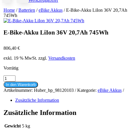
Werkzeugkoffer
Home
/
Batterien
/
eBike Akkus
/ E-Bike-Akku LiIon 36V 20,7Ah
745Wh
E-Bike-Akku LiIon 36V 20,7Ah 745Wh
806,40
€
exkl. 19 % MwSt.
zzgl.
Versandkosten
Vorrätig
E-
Bike-
In den Warenkorb
Akku
Artikelnummer:
Huber_bp_98120103
Kategorie:
eBike Akkus
LiIon
36V
Zusätzliche Information
20,7Ah
745Wh
Zusätzliche Information
Menge
Gewicht
5 kg