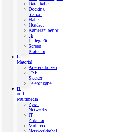
Datenkabel
Docking
Station
Halter
Headset
Kamerazubehör
Qi
Ladegerät
Screen
Protector
I-
Material
Aderendhülsen
TAE
Stecker
Telefonkabel
IT
und
Multimedia
Zyxel
Networks
IT
Zubehör
Multimedia
Netzwerkkabel