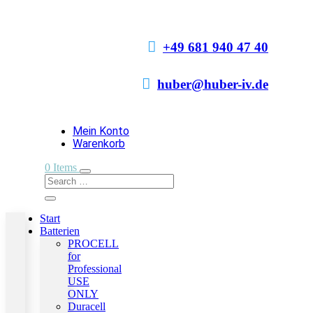

+49 681 940 47 40

huber@huber-iv.de
Mein Konto
Warenkorb
0 Items
Start
Batterien
PROCELL
for
Professional
USE
ONLY
Duracell