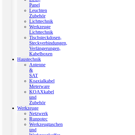
Panel
Leuchten
Zubehör
Lichttechnik
Werkzeuge
Lichttechnik
Tischsteckdosen,
Steckverbindungen,
Verlängerungen,
Kabelboxen
Haustechnik
Antenne
&
SAT
Koaxialkabel
Meterware
KOAXkabel
und
Zubehör
Werkzeuge
Netzwerk
Runpotec
Werkzeugtaschen
und