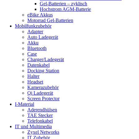
Gel-Batterien – zyklisch
Hochstrom AGM-Batterie
eBike Akkus
Motorrad Gel-Batterien
Mobilfunkzubehör
Adapter
Auto Ladegerät
Akku
Bluetooth
Case
Charger/Ladegerät
Datenkabel
Docking Station
Halter
Headset
Kamerazubehör
Qi Ladegerät
Screen Protector
I-Material
Aderendhülsen
TAE Stecker
Telefonkabel
IT und Multimedia
Zyxel Networks
IT Zubehör