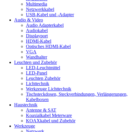
Multimedia
Netzwerkkabel
USB-Kabel und -Adapter
Audio & Video
Audio Adapterkabel
Audiokabel
Displayport
HDMI-Kabel
Optisches HDMI-Kabel
VGA
Wandhalter
Leuchten und Zubehör
LED-Leuchtmittel
LED-Panel
Leuchten Zubehör
Lichttechnik
Werkzeuge Lichttechnik
Tischsteckdosen, Steckverbindungen, Verlängerungen,
Kabelboxen
Haustechnik
Antenne & SAT
Koaxialkabel Meterware
KOAXkabel und Zubehör
Werkzeuge
Netzwerk