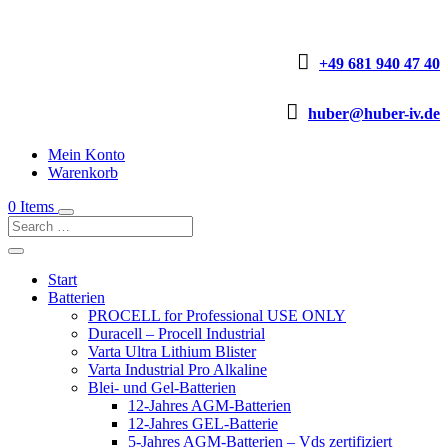

+49 681 940 47 40

huber@huber-iv.de
Mein Konto
Warenkorb
0 Items
Start
Batterien
PROCELL for Professional USE ONLY
Duracell – Procell Industrial
Varta Ultra Lithium Blister
Varta Industrial Pro Alkaline
Blei- und Gel-Batterien
12-Jahres AGM-Batterien
12-Jahres GEL-Batterie
5-Jahres AGM-Batterien – Vds zertifiziert