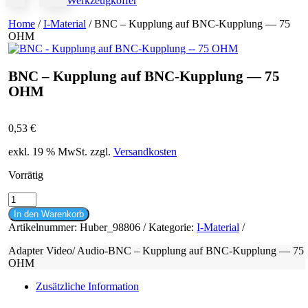
Werkzeugkoffer
Home
/
I-Material
/ BNC – Kupplung auf BNC-Kupplung — 75
OHM
BNC – Kupplung auf BNC-Kupplung — 75
OHM
0,53
€
exkl. 19 % MwSt.
zzgl.
Versandkosten
Vorrätig
BNC
-
In den Warenkorb
Kupplung
Artikelnummer:
Huber_98806
Kategorie:
I-Material
auf
BNC-
Adapter Video/ Audio-BNC – Kupplung auf BNC-Kupplung — 75
Kupplung
OHM
-
-
Zusätzliche Information
75