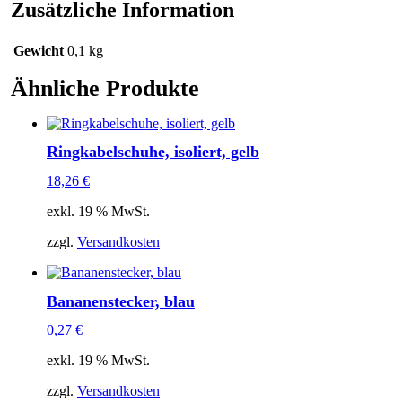
OHM
Zusätzliche Information
Menge
Gewicht
0,1 kg
Ähnliche Produkte
Ringkabelschuhe, isoliert, gelb
18,26
€
exkl. 19 % MwSt.
zzgl.
Versandkosten
Bananenstecker, blau
0,27
€
exkl. 19 % MwSt.
zzgl.
Versandkosten