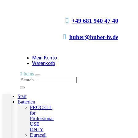

+49 681 940 47 40

huber@huber-iv.de
Mein Konto
Warenkorb
0 Items
Start
Batterien
PROCELL
for
Professional
USE
ONLY
Duracell