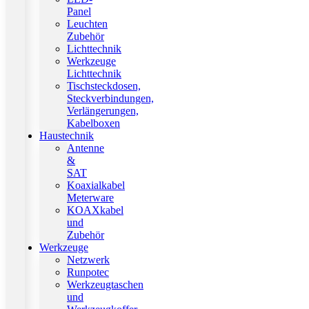
Panel
Leuchten
Zubehör
Lichttechnik
Werkzeuge
Lichttechnik
Tischsteckdosen,
Steckverbindungen,
Verlängerungen,
Kabelboxen
Haustechnik
Antenne
&
SAT
Koaxialkabel
Meterware
KOAXkabel
und
Zubehör
Werkzeuge
Netzwerk
Runpotec
Werkzeugtaschen
und