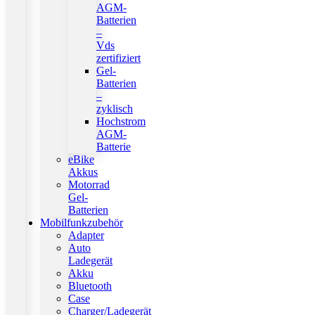
AGM-
Batterien
–
Vds
zertifiziert
Gel-
Batterien
–
zyklisch
Hochstrom
AGM-
Batterie
eBike
Akkus
Motorrad
Gel-
Batterien
Mobilfunkzubehör
Adapter
Auto
Ladegerät
Akku
Bluetooth
Case
Charger/Ladegerät