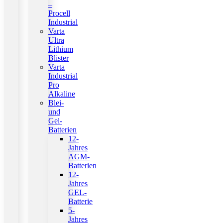
–
Procell
Industrial
Varta
Ultra
Lithium
Blister
Varta
Industrial
Pro
Alkaline
Blei-
und
Gel-
Batterien
12-
Jahres
AGM-
Batterien
12-
Jahres
GEL-
Batterie
5-
Jahres