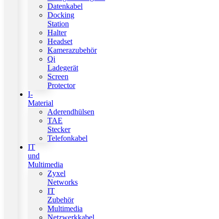
Datenkabel
Docking
Station
Halter
Headset
Kamerazubehör
Qi
Ladegerät
Screen
Protector
I-
Material
Aderendhülsen
TAE
Stecker
Telefonkabel
IT
und
Multimedia
Zyxel
Networks
IT
Zubehör
Multimedia
Netzwerkkabel