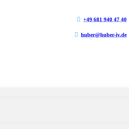

+49 681 940 47 40

huber@huber-iv.de