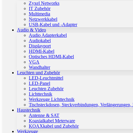
Zyxel Networks
IT Zubehör
Multimedia
Netzwerkkabel
USB-Kabel und -Adapter
Audio & Video
Audio Adapterkabel
Audiokabel
Displayport
HDMI-Kabel
Optisches HDMI-Kabel
VGA
Wandhalter
Leuchten und Zubehör
LED-Leuchtmittel
LED-Panel
Leuchten Zubehör
Lichttechnik
Werkzeuge Lichttechnik
Tischsteckdosen, Steckverbindungen, Verlängerungen,
Haustechnik
Antenne & SAT
Koaxialkabel Meterware
KOAXkabel und Zubehör
Werkzeuge