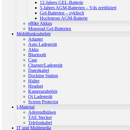
12-Jahres GEL-Batterie
5-Jahres AGM-Batterien – Vds zertifiziert
Gel-Batterien – zyklisch
Hochstrom AGM-Batterie
eBike Akkus
Motorrad Gel-Batterien
Mobilfunkzubehör
Adapter
Auto Ladegerät
Akku
Bluetooth
Case
Charger/Ladegerät
Datenkabel
Docking Station
Halter
Headset
Kamerazubehör
Qi Ladegerät
Screen Protector
I-Material
Aderendhülsen
TAE Stecker
Telefonkabel
IT und Multimedia