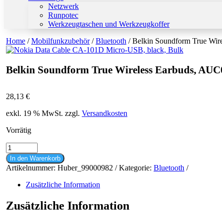
Netzwerk
Runpotec
Werkzeugtaschen und Werkzeugkoffer
Home
/
Mobilfunkzubehör
/
Bluetooth
/ Belkin Soundform True Wir
Belkin Soundform True Wireless Earbuds, AUC
28,13
€
exkl. 19 % MwSt.
zzgl.
Versandkosten
Vorrätig
Belkin
Soundform
In den Warenkorb
True
Artikelnummer:
Huber_99000982
Kategorie:
Bluetooth
Wireless
Earbuds,
Zusätzliche Information
AUC001BTWH,
white,
Zusätzliche Information
Blister
Menge