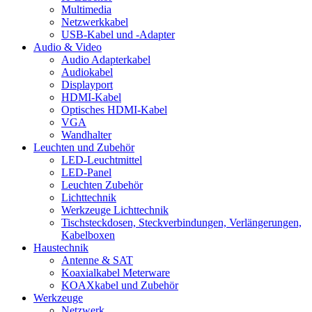
Multimedia
Netzwerkkabel
USB-Kabel und -Adapter
Audio & Video
Audio Adapterkabel
Audiokabel
Displayport
HDMI-Kabel
Optisches HDMI-Kabel
VGA
Wandhalter
Leuchten und Zubehör
LED-Leuchtmittel
LED-Panel
Leuchten Zubehör
Lichttechnik
Werkzeuge Lichttechnik
Tischsteckdosen, Steckverbindungen, Verlängerungen,
Kabelboxen
Haustechnik
Antenne & SAT
Koaxialkabel Meterware
KOAXkabel und Zubehör
Werkzeuge
Netzwerk