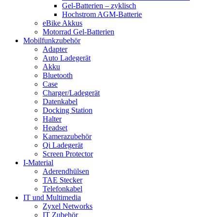
Gel-Batterien – zyklisch
Hochstrom AGM-Batterie
eBike Akkus
Motorrad Gel-Batterien
Mobilfunkzubehör
Adapter
Auto Ladegerät
Akku
Bluetooth
Case
Charger/Ladegerät
Datenkabel
Docking Station
Halter
Headset
Kamerazubehör
Qi Ladegerät
Screen Protector
I-Material
Aderendhülsen
TAE Stecker
Telefonkabel
IT und Multimedia
Zyxel Networks
IT Zubehör