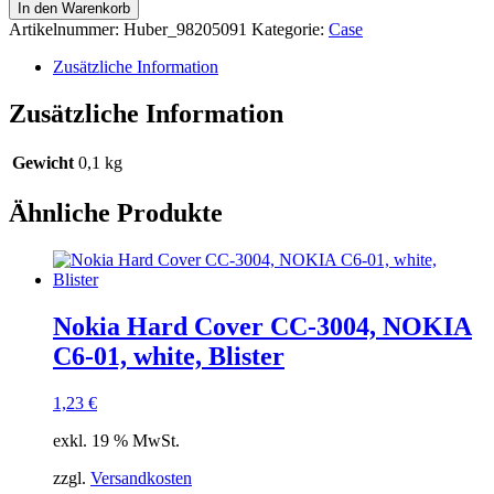
Case
In den Warenkorb
Universal
Artikelnummer:
Huber_98205091
Kategorie:
Case
Neopren
Cover,
Zusätzliche Information
F8N833cwC00,
for
Zusätzliche Information
Tablets
7
inch,
Gewicht
0,1 kg
muliticolour,
Blister
Ähnliche Produkte
Menge
Nokia Hard Cover CC-3004, NOKIA
C6-01, white, Blister
1,23
€
exkl. 19 % MwSt.
zzgl.
Versandkosten