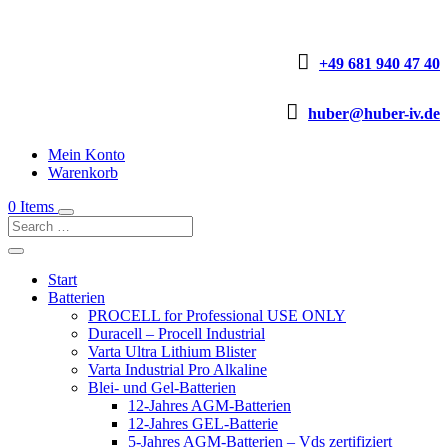

+49 681 940 47 40

huber@huber-iv.de
Mein Konto
Warenkorb
0 Items
Start
Batterien
PROCELL for Professional USE ONLY
Duracell – Procell Industrial
Varta Ultra Lithium Blister
Varta Industrial Pro Alkaline
Blei- und Gel-Batterien
12-Jahres AGM-Batterien
12-Jahres GEL-Batterie
5-Jahres AGM-Batterien – Vds zertifiziert