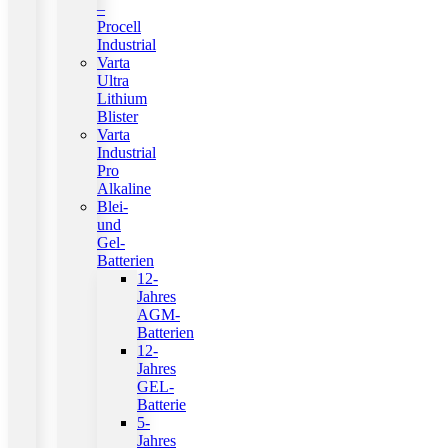
–
Procell
Industrial
Varta
Ultra
Lithium
Blister
Varta
Industrial
Pro
Alkaline
Blei-
und
Gel-
Batterien
12-
Jahres
AGM-
Batterien
12-
Jahres
GEL-
Batterie
5-
Jahres