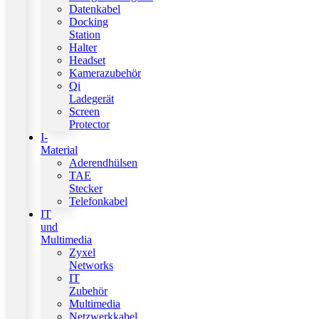
Datenkabel
Docking
Station
Halter
Headset
Kamerazubehör
Qi
Ladegerät
Screen
Protector
I-
Material
Aderendhülsen
TAE
Stecker
Telefonkabel
IT
und
Multimedia
Zyxel
Networks
IT
Zubehör
Multimedia
Netzwerkkabel