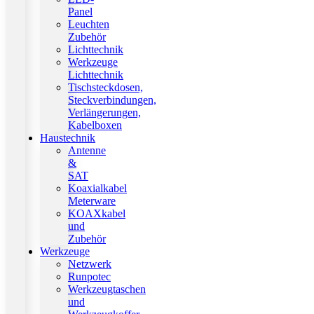
Panel
Leuchten
Zubehör
Lichttechnik
Werkzeuge
Lichttechnik
Tischsteckdosen,
Steckverbindungen,
Verlängerungen,
Kabelboxen
Haustechnik
Antenne
&
SAT
Koaxialkabel
Meterware
KOAXkabel
und
Zubehör
Werkzeuge
Netzwerk
Runpotec
Werkzeugtaschen
und