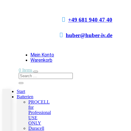

+49 681 940 47 40

huber@huber-iv.de
Mein Konto
Warenkorb
0 Items
Start
Batterien
PROCELL
for
Professional
USE
ONLY
Duracell