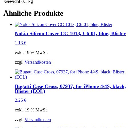
Blister
Gewicht
0,1 kg
Menge
Ähnliche Produkte
Nokia Silicon Cover CC-1013, C6-01, blue, Blister
1,13
€
exkl. 19 % MwSt.
zzgl.
Versandkosten
Bugatti Case Cross, 07937, for iPhone 4/4S, black,
Blister (EOL)
2,25
€
exkl. 19 % MwSt.
zzgl.
Versandkosten