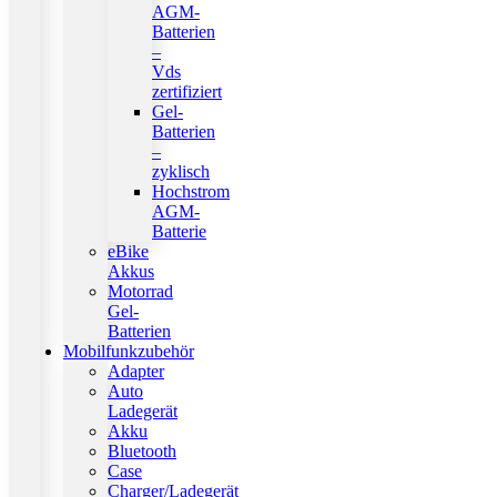
AGM-
Batterien
–
Vds
zertifiziert
Gel-
Batterien
–
zyklisch
Hochstrom
AGM-
Batterie
eBike
Akkus
Motorrad
Gel-
Batterien
Mobilfunkzubehör
Adapter
Auto
Ladegerät
Akku
Bluetooth
Case
Charger/Ladegerät