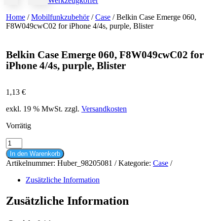
Werkzeugkoffer
Home
/
Mobilfunkzubehör
/
Case
/ Belkin Case Emerge 060,
F8W049cwC02 for iPhone 4/4s, purple, Blister
Belkin Case Emerge 060, F8W049cwC02 for
iPhone 4/4s, purple, Blister
1,13
€
exkl. 19 % MwSt.
zzgl.
Versandkosten
Vorrätig
Belkin
Case
In den Warenkorb
Emerge
Artikelnummer:
Huber_98205081
Kategorie:
Case
060,
F8W049cwC02
Zusätzliche Information
for
iPhone
Zusätzliche Information
4/4s,
purple,