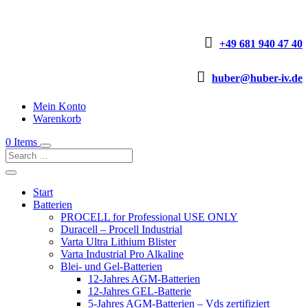

+49 681 940 47 40

huber@huber-iv.de
Mein Konto
Warenkorb
0 Items
Start
Batterien
PROCELL for Professional USE ONLY
Duracell – Procell Industrial
Varta Ultra Lithium Blister
Varta Industrial Pro Alkaline
Blei- und Gel-Batterien
12-Jahres AGM-Batterien
12-Jahres GEL-Batterie
5-Jahres AGM-Batterien – Vds zertifiziert