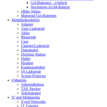
Gel-Batterien – zyklisch
Hochstrom AGM-Batterie
eBike Akkus
Motorrad Gel-Batterien
Mobilfunkzubehör
Adapter
Auto Ladegerät
Akku
Bluetooth
Case
Charger/Ladegerät
Datenkabel
Docking Station
Halter
Headset
Kamerazubehör
Qi Ladegerät
Screen Protector
I-Material
Aderendhülsen
TAE Stecker
Telefonkabel
IT und Multimedia
Zyxel Networks
IT Zubehör