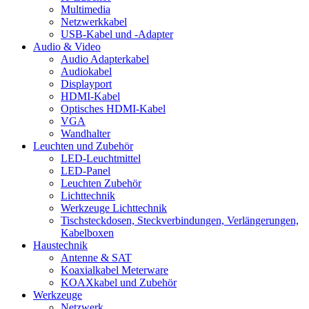
Multimedia
Netzwerkkabel
USB-Kabel und -Adapter
Audio & Video
Audio Adapterkabel
Audiokabel
Displayport
HDMI-Kabel
Optisches HDMI-Kabel
VGA
Wandhalter
Leuchten und Zubehör
LED-Leuchtmittel
LED-Panel
Leuchten Zubehör
Lichttechnik
Werkzeuge Lichttechnik
Tischsteckdosen, Steckverbindungen, Verlängerungen,
Kabelboxen
Haustechnik
Antenne & SAT
Koaxialkabel Meterware
KOAXkabel und Zubehör
Werkzeuge
Netzwerk