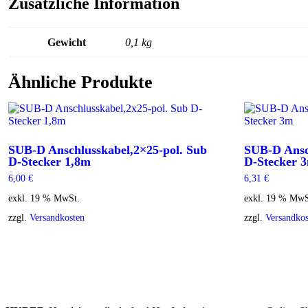
Zusätzliche Information
St.
1,5m
Menge
Gewicht
0,1 kg
Ähnliche Produkte
SUB-D Anschlusskabel,2×25-pol. Sub
SUB-D Ansc
D-Stecker 1,8m
D-Stecker 
6,00
€
6,31
€
exkl. 19 % MwSt.
exkl. 19 % MwS
zzgl.
Versandkosten
zzgl.
Versandkos