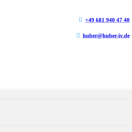

+49 681 940 47 40

huber@huber-iv.de