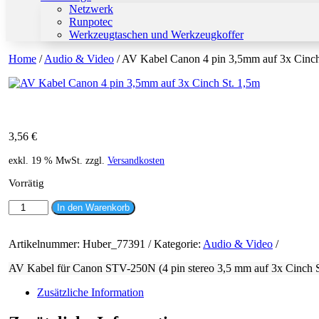
Netzwerk
Runpotec
Werkzeugtaschen und Werkzeugkoffer
Home
/
Audio & Video
/ AV Kabel Canon 4 pin 3,5mm auf 3x Cinch
3,56
€
exkl. 19 % MwSt.
zzgl.
Versandkosten
Vorrätig
AV
In den Warenkorb
Kabel
Canon
4
Artikelnummer:
Huber_77391
Kategorie:
Audio & Video
pin
AV Kabel für Canon STV-250N (4 pin stereo 3,5 mm auf 3x Cinch S
3,5mm
auf
Zusätzliche Information
3x
Cinch