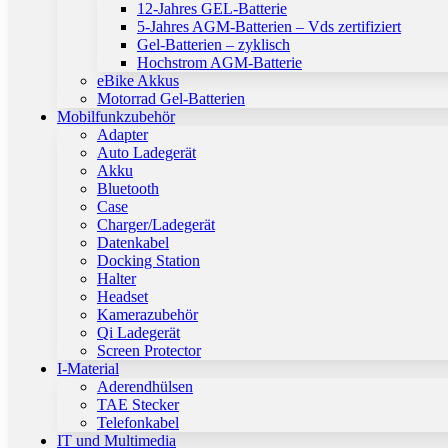
12-Jahres GEL-Batterie
5-Jahres AGM-Batterien – Vds zertifiziert
Gel-Batterien – zyklisch
Hochstrom AGM-Batterie
eBike Akkus
Motorrad Gel-Batterien
Mobilfunkzubehör
Adapter
Auto Ladegerät
Akku
Bluetooth
Case
Charger/Ladegerät
Datenkabel
Docking Station
Halter
Headset
Kamerazubehör
Qi Ladegerät
Screen Protector
I-Material
Aderendhülsen
TAE Stecker
Telefonkabel
IT und Multimedia