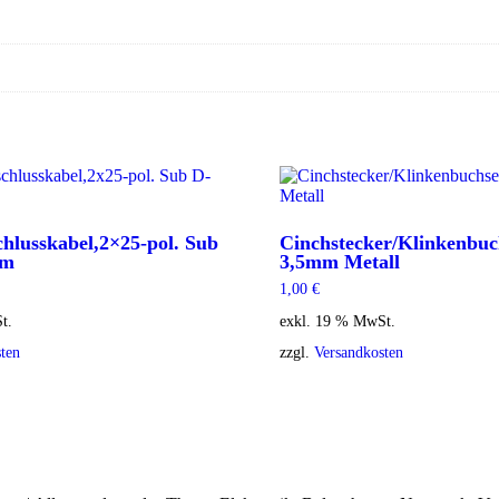
hlusskabel,2×25-pol. Sub
Cinchstecker/Klinkenbu
3m
3,5mm Metall
1,00
€
t.
exkl. 19 % MwSt.
ten
zzgl.
Versandkosten