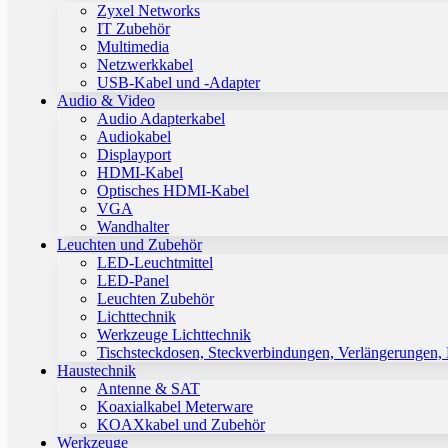
Zyxel Networks
IT Zubehör
Multimedia
Netzwerkkabel
USB-Kabel und -Adapter
Audio & Video
Audio Adapterkabel
Audiokabel
Displayport
HDMI-Kabel
Optisches HDMI-Kabel
VGA
Wandhalter
Leuchten und Zubehör
LED-Leuchtmittel
LED-Panel
Leuchten Zubehör
Lichttechnik
Werkzeuge Lichttechnik
Tischsteckdosen, Steckverbindungen, Verlängerungen,
Haustechnik
Antenne & SAT
Koaxialkabel Meterware
KOAXkabel und Zubehör
Werkzeuge