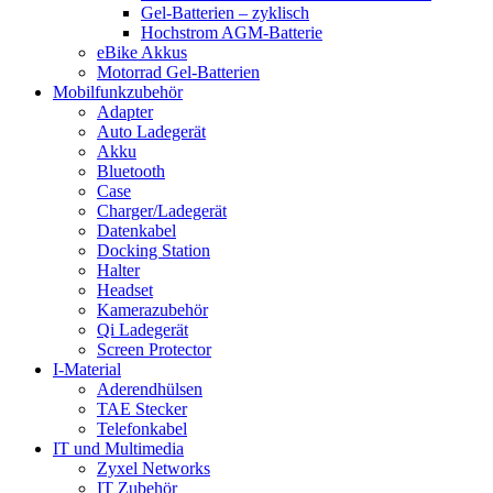
Gel-Batterien – zyklisch
Hochstrom AGM-Batterie
eBike Akkus
Motorrad Gel-Batterien
Mobilfunkzubehör
Adapter
Auto Ladegerät
Akku
Bluetooth
Case
Charger/Ladegerät
Datenkabel
Docking Station
Halter
Headset
Kamerazubehör
Qi Ladegerät
Screen Protector
I-Material
Aderendhülsen
TAE Stecker
Telefonkabel
IT und Multimedia
Zyxel Networks
IT Zubehör