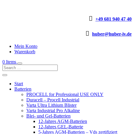

+49 681 940 47 40

huber@huber-iv.de
Mein Konto
Warenkorb
0 Items
Start
Batterien
PROCELL for Professional USE ONLY
Duracell – Procell Industrial
Varta Ultra Lithium Blister
Varta Industrial Pro Alkaline
Blei- und Gel-Batterien
12-Jahres AGM-Batterien
12-Jahres GEL-Batterie
5-Jahres AGM-Batterien – Vds zertifiziert