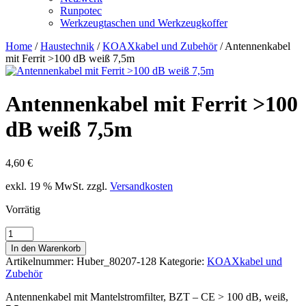
Runpotec
Werkzeugtaschen und Werkzeugkoffer
Home
/
Haustechnik
/
KOAXkabel und Zubehör
/ Antennenkabel
mit Ferrit >100 dB weiß 7,5m
Antennenkabel mit Ferrit >100
dB weiß 7,5m
4,60
€
exkl. 19 % MwSt.
zzgl.
Versandkosten
Vorrätig
Antennenkabel
mit
In den Warenkorb
Ferrit
Artikelnummer:
Huber_80207-128
Kategorie:
KOAXkabel und
>100
Zubehör
dB
weiß
Antennenkabel mit Mantelstromfilter, BZT – CE > 100 dB, weiß,
7,5m