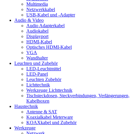
Multimedia
Netzwerkkabel
USB-Kabel und -Adapter
Audio & Video
Audio Adapterkabel
Audiokabel
Displayport
HDMI-Kabel
Optisches HDMI-Kabel
VGA
Wandhalter
Leuchten und Zubehör
LED-Leuchtmittel
LED-Panel
Leuchten Zubehör
Lichttechnik
Werkzeuge Lichttechnik
Tischsteckdosen, Steckverbindungen, Verlängerungen,
Kabelboxen
Haustechnik
Antenne & SAT
Koaxialkabel Meterware
KOAXkabel und Zubehör
Werkzeuge
Netzwerk