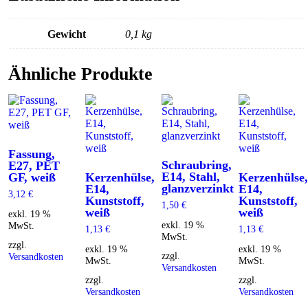
Gewicht
0,1 kg
Ähnliche Produkte
Fassung,
Schraubring,
E27, PET
E14, Stahl,
GF, weiß
Kerzenhülse,
Kerzenhülse,
glanzverzinkt
E14,
E14,
3,12
€
Kunststoff,
Kunststoff,
1,50
€
weiß
weiß
exkl. 19 %
exkl. 19 %
MwSt.
1,13
€
1,13
€
MwSt.
zzgl.
exkl. 19 %
exkl. 19 %
zzgl.
Versandkosten
MwSt.
MwSt.
Versandkosten
zzgl.
zzgl.
Versandkosten
Versandkosten