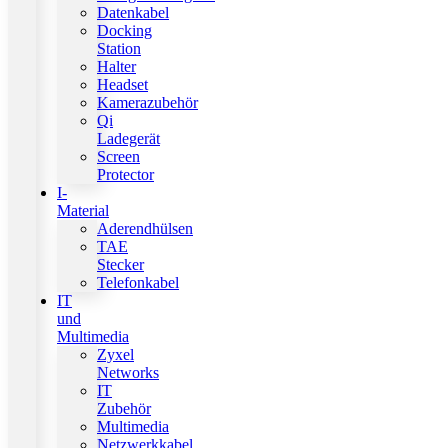
Datenkabel
Docking
Station
Halter
Headset
Kamerazubehör
Qi
Ladegerät
Screen
Protector
I-
Material
Aderendhülsen
TAE
Stecker
Telefonkabel
IT
und
Multimedia
Zyxel
Networks
IT
Zubehör
Multimedia
Netzwerkkabel