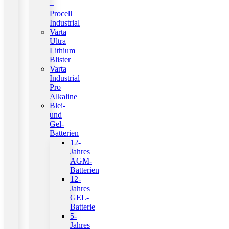
–
Procell
Industrial
Varta
Ultra
Lithium
Blister
Varta
Industrial
Pro
Alkaline
Blei-
und
Gel-
Batterien
12-
Jahres
AGM-
Batterien
12-
Jahres
GEL-
Batterie
5-
Jahres