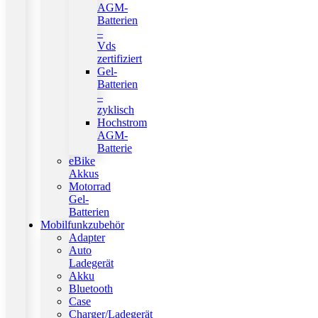
AGM-
Batterien
–
Vds
zertifiziert
Gel-
Batterien
–
zyklisch
Hochstrom
AGM-
Batterie
eBike
Akkus
Motorrad
Gel-
Batterien
Mobilfunkzubehör
Adapter
Auto
Ladegerät
Akku
Bluetooth
Case
Charger/Ladegerät