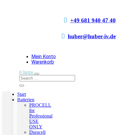

+49 681 940 47 40

huber@huber-iv.de
Mein Konto
Warenkorb
0 Items
Start
Batterien
PROCELL
for
Professional
USE
ONLY
Duracell