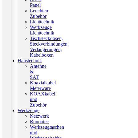
Panel
Leuchten
Zubehör
Lichttechnik
Werkzeuge
Lichttechnik
Tischsteckdosen,
Steckverbindungen,
Verlängerungen,
Kabelboxen
Haustechnik
Antenne
&
SAT
Koaxialkabel
Meterware
KOAXkabel
und
Zubehör
Werkzeuge
Netzwerk
Runpotec
Werkzeugtaschen
und