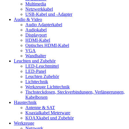
Multimedia
Netzwerkkabel
USB-Kabel und -Adapter
Audio & Video
Audio Adapterkabel
Audiokabel
Displayport
HDMI-Kabel
Optisches HDMI-Kabel
VGA
Wandhalter
Leuchten und Zubehör
LED-Leuchtmittel
LED-Panel
Leuchten Zubehör
Lichttechnik
Werkzeuge Lichttechnik
Tischsteckdosen, Steckverbindungen, Verlängerungen,
Kabelboxen
Haustechnik
Antenne & SAT
Koaxialkabel Meterware
KOAXkabel und Zubehör
Werkzeuge
Netzwerk