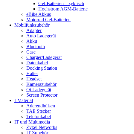
Gel-Batterien – zyklisch
Hochstrom AGM-Batterie
eBike Akkus
Motorrad Gel-Batterien
Mobilfunkzubehör
Adapter
Auto Ladegerät
Akku
Bluetooth
Case
Charger/Ladegerät
Datenkabel
Docking Station
Halter
Headset
Kamerazubehör
Qi Ladegerät
Screen Protector
I-Material
Aderendhülsen
TAE Stecker
Telefonkabel
IT und Multimedia
Zyxel Networks
IT Zubehör