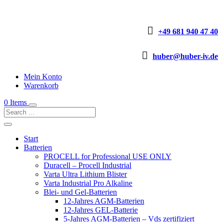

+49 681 940 47 40

huber@huber-iv.de
Mein Konto
Warenkorb
0 Items
Start
Batterien
PROCELL for Professional USE ONLY
Duracell – Procell Industrial
Varta Ultra Lithium Blister
Varta Industrial Pro Alkaline
Blei- und Gel-Batterien
12-Jahres AGM-Batterien
12-Jahres GEL-Batterie
5-Jahres AGM-Batterien – Vds zertifiziert