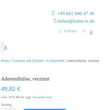

+49 681 940 47 40

huber@huber-iv.de
0 Items
Home
/
Leuchten und Zubehör
/
Lichttechnik
/ Aderendhülse, verzinnt
Aderendhülse, verzinnt
49,82
€
exkl. 19 % MwSt.
zzgl.
Versandkosten
Vorrätig