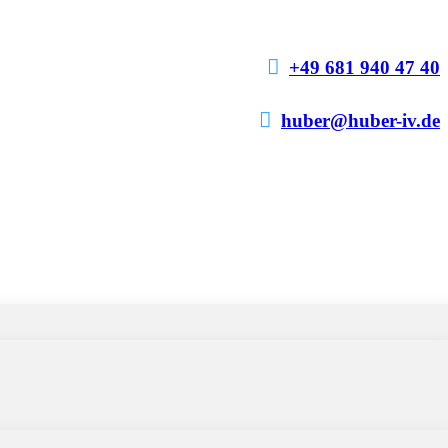

+49 681 940 47 40

huber@huber-iv.de