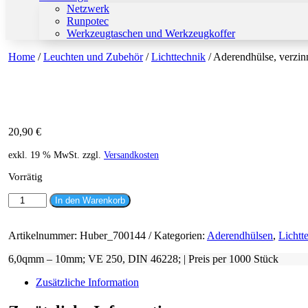
Netzwerk
Runpotec
Werkzeugtaschen und Werkzeugkoffer
Home
/
Leuchten und Zubehör
/
Lichttechnik
/ Aderendhülse, verzin
20,90
€
exkl. 19 % MwSt.
zzgl.
Versandkosten
Vorrätig
Aderendhülse,
In den Warenkorb
verzinnt
Menge
Artikelnummer:
Huber_700144
Kategorien:
Aderendhülsen
,
Lichtt
6,0qmm – 10mm; VE 250, DIN 46228; | Preis per 1000 Stück
Zusätzliche Information