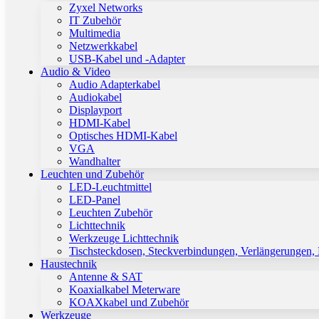
Zyxel Networks
IT Zubehör
Multimedia
Netzwerkkabel
USB-Kabel und -Adapter
Audio & Video
Audio Adapterkabel
Audiokabel
Displayport
HDMI-Kabel
Optisches HDMI-Kabel
VGA
Wandhalter
Leuchten und Zubehör
LED-Leuchtmittel
LED-Panel
Leuchten Zubehör
Lichttechnik
Werkzeuge Lichttechnik
Tischsteckdosen, Steckverbindungen, Verlängerungen,
Haustechnik
Antenne & SAT
Koaxialkabel Meterware
KOAXkabel und Zubehör
Werkzeuge