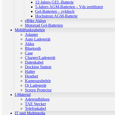
12-Jahres GEL-Batterie
5-Jahres AGM-Batterien – Vds zertifiziert
Gel-Batterien – zyklisch
Hochstrom AGM-Batterie
eBike Akkus
Motorrad Gel-Batterien
Mobilfunkzubehör
Adapter
Auto Ladegerät
Akku
Bluetooth
Case
Charger/Ladegerät
Datenkabel
Docking Station
Halter
Headset
Kamerazubehör
Qi Ladegerät
Screen Protector
I-Material
Aderendhülsen
TAE Stecker
Telefonkabel
IT und Multimedia