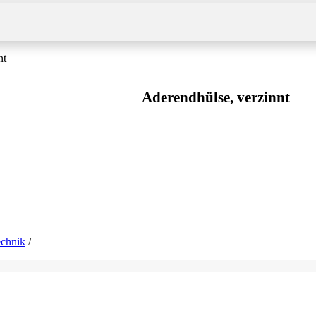
nt
Aderendhülse, verzinnt
echnik