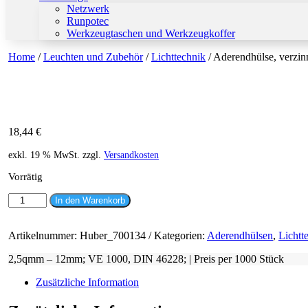
Netzwerk
Runpotec
Werkzeugtaschen und Werkzeugkoffer
Home
/
Leuchten und Zubehör
/
Lichttechnik
/ Aderendhülse, verzin
18,44
€
exkl. 19 % MwSt.
zzgl.
Versandkosten
Vorrätig
Aderendhülse,
In den Warenkorb
verzinnt
Menge
Artikelnummer:
Huber_700134
Kategorien:
Aderendhülsen
,
Lichtt
2,5qmm – 12mm; VE 1000, DIN 46228; | Preis per 1000 Stück
Zusätzliche Information