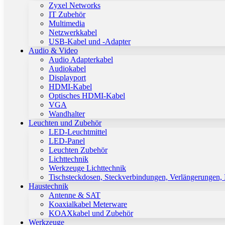
Zyxel Networks
IT Zubehör
Multimedia
Netzwerkkabel
USB-Kabel und -Adapter
Audio & Video
Audio Adapterkabel
Audiokabel
Displayport
HDMI-Kabel
Optisches HDMI-Kabel
VGA
Wandhalter
Leuchten und Zubehör
LED-Leuchtmittel
LED-Panel
Leuchten Zubehör
Lichttechnik
Werkzeuge Lichttechnik
Tischsteckdosen, Steckverbindungen, Verlängerungen,
Haustechnik
Antenne & SAT
Koaxialkabel Meterware
KOAXkabel und Zubehör
Werkzeuge