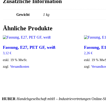
Zusätzliche Information
Gewicht
1 kg
Ähnliche Produkte
Fassung, E27, PET GF, weiß
Fassung, E1
3,12
€
2,26
€
exkl. 19 % MwSt.
exkl. 19 % MwS
zzgl.
Versandkosten
zzgl.
Versandkos
HUBER
Handelsgesellschaft mbH – Industrievertretungen
Online-Sh