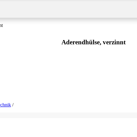
nt
Aderendhülse, verzinnt
echnik