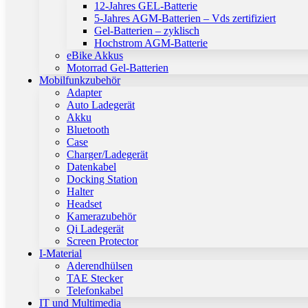
12-Jahres GEL-Batterie
5-Jahres AGM-Batterien – Vds zertifiziert
Gel-Batterien – zyklisch
Hochstrom AGM-Batterie
eBike Akkus
Motorrad Gel-Batterien
Mobilfunkzubehör
Adapter
Auto Ladegerät
Akku
Bluetooth
Case
Charger/Ladegerät
Datenkabel
Docking Station
Halter
Headset
Kamerazubehör
Qi Ladegerät
Screen Protector
I-Material
Aderendhülsen
TAE Stecker
Telefonkabel
IT und Multimedia