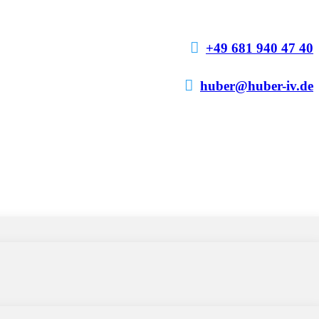

+49 681 940 47 40

huber@huber-iv.de