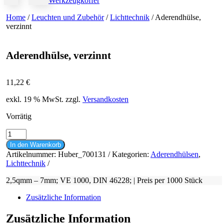
Werkzeugkoffer
Home
/
Leuchten und Zubehör
/
Lichttechnik
/ Aderendhülse,
verzinnt
Aderendhülse, verzinnt
11,22
€
exkl. 19 % MwSt.
zzgl.
Versandkosten
Vorrätig
Aderendhülse,
verzinnt
In den Warenkorb
Menge
Artikelnummer:
Huber_700131
Kategorien:
Aderendhülsen
,
Lichttechnik
2,5qmm – 7mm; VE 1000, DIN 46228; | Preis per 1000 Stück
Zusätzliche Information
Zusätzliche Information