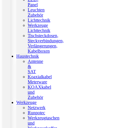
Panel
Leuchten
Zubehör
Lichttechnik
Werkzeuge
Lichttechnik
Tischsteckdosen,
Steckverbindungen,
Verlängerungen,
Kabelboxen
Haustechnik
Antenne
&
SAT
Koaxialkabel
Meterware
KOAXkabel
und
Zubehör
Werkzeuge
Netzwerk
Runpotec
Werkzeugtaschen
und