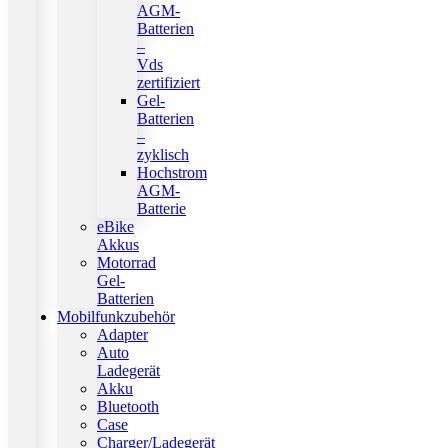
AGM-
Batterien
–
Vds
zertifiziert
Gel-
Batterien
–
zyklisch
Hochstrom
AGM-
Batterie
eBike
Akkus
Motorrad
Gel-
Batterien
Mobilfunkzubehör
Adapter
Auto
Ladegerät
Akku
Bluetooth
Case
Charger/Ladegerät