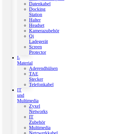
Datenkabel
Docking
Station
Halter
Headset
Kamerazubehör
Qi
Ladegerät
Screen
Protector
I-
Material
Aderendhülsen
TAE
Stecker
Telefonkabel
IT
und
Multimedia
Zyxel
Networks
IT
Zubehör
Multimedia
Netzwerkkabel