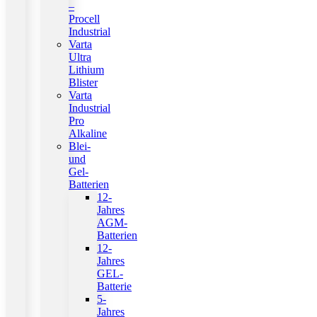
–
Procell
Industrial
Varta
Ultra
Lithium
Blister
Varta
Industrial
Pro
Alkaline
Blei-
und
Gel-
Batterien
12-
Jahres
AGM-
Batterien
12-
Jahres
GEL-
Batterie
5-
Jahres