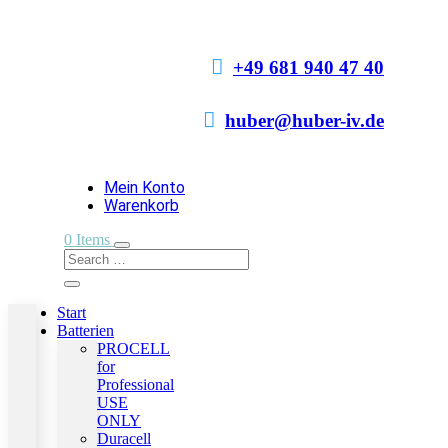

+49 681 940 47 40

huber@huber-iv.de
Mein Konto
Warenkorb
0 Items
Start
Batterien
PROCELL
for
Professional
USE
ONLY
Duracell