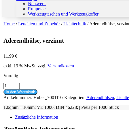
Netzwerk
Runpotec
Werkzeugtaschen und Werkzeugkoffer
Home
/
Leuchten und Zubehör
/
Lichttechnik
/ Aderendhülse, verzin
Aderendhülse, verzinnt
11,99
€
exkl. 19 % MwSt.
zzgl.
Versandkosten
Vorrätig
Aderendhülse,
verzinnt
In den Warenkorb
Menge
Artikelnummer:
Huber_700119
Kategorien:
Aderendhülsen
,
Lichtt
1,0qmm – 10mm; VE 1000, DIN 46228; | Preis per 1000 Stück
Zusätzliche Information