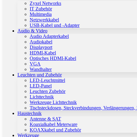
Zyxel Networks
IT Zubehör
Multimedia
Netzwerkkabel
USB-Kabel und -Adapter
Audio & Video
Audio Adapterkabel
Audiokabel
Displayport
HDMI-Kabel
Optisches HDMI-Kabel
VGA
Wandhalter
Leuchten und Zubehör
LED-Leuchtmittel
LED-Panel
Leuchten Zubehör
Lichttechnik
Werkzeuge Lichttechnik
Tischsteckdosen, Steckverbindungen, Verlängerungen,
Haustechnik
Antenne & SAT
Koaxialkabel Meterware
KOAXkabel und Zubehör
Werkzeuge