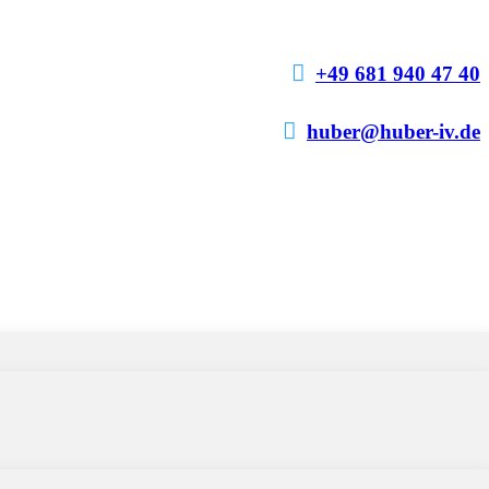

+49 681 940 47 40

huber@huber-iv.de