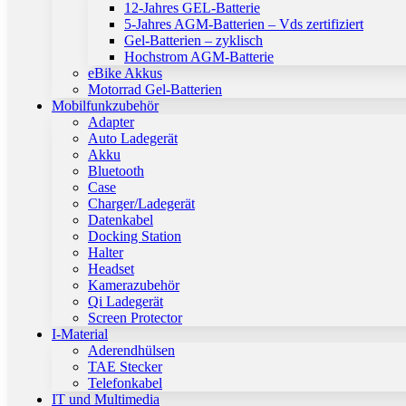
12-Jahres GEL-Batterie
5-Jahres AGM-Batterien – Vds zertifiziert
Gel-Batterien – zyklisch
Hochstrom AGM-Batterie
eBike Akkus
Motorrad Gel-Batterien
Mobilfunkzubehör
Adapter
Auto Ladegerät
Akku
Bluetooth
Case
Charger/Ladegerät
Datenkabel
Docking Station
Halter
Headset
Kamerazubehör
Qi Ladegerät
Screen Protector
I-Material
Aderendhülsen
TAE Stecker
Telefonkabel
IT und Multimedia