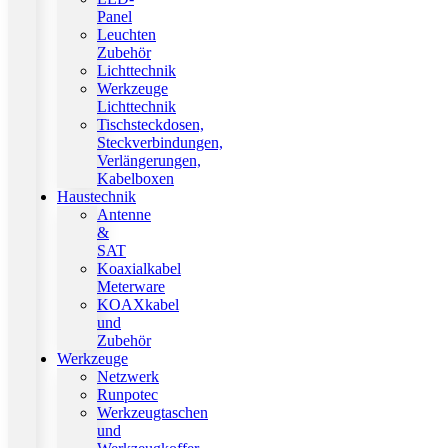
Panel
Leuchten
Zubehör
Lichttechnik
Werkzeuge
Lichttechnik
Tischsteckdosen,
Steckverbindungen,
Verlängerungen,
Kabelboxen
Haustechnik
Antenne
&
SAT
Koaxialkabel
Meterware
KOAXkabel
und
Zubehör
Werkzeuge
Netzwerk
Runpotec
Werkzeugtaschen
und