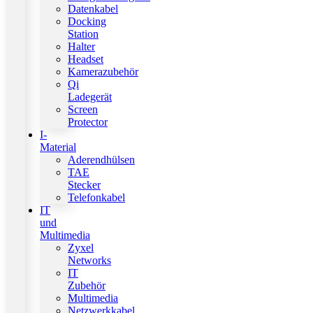
Datenkabel
Docking
Station
Halter
Headset
Kamerazubehör
Qi
Ladegerät
Screen
Protector
I-
Material
Aderendhülsen
TAE
Stecker
Telefonkabel
IT
und
Multimedia
Zyxel
Networks
IT
Zubehör
Multimedia
Netzwerkkabel