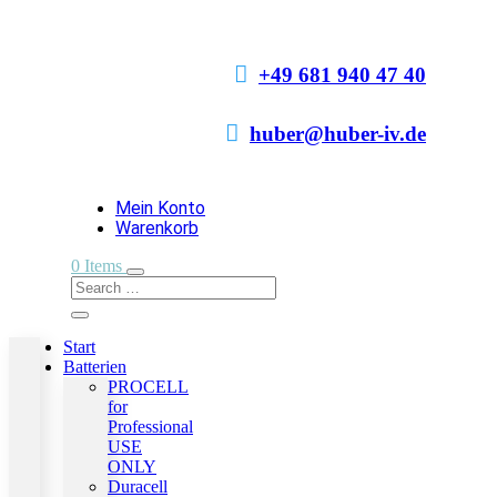

+49 681 940 47 40

huber@huber-iv.de
Mein Konto
Warenkorb
0 Items
Start
Batterien
PROCELL
for
Professional
USE
ONLY
Duracell