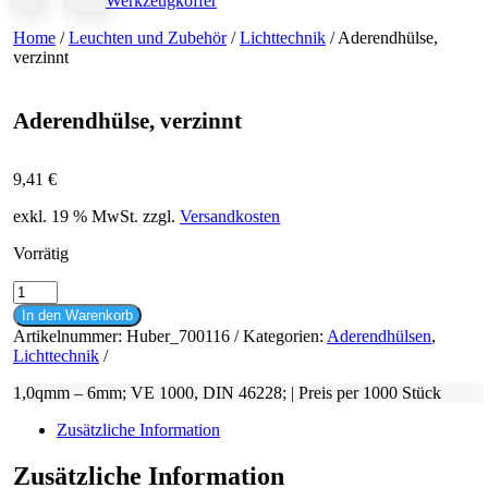
Werkzeugkoffer
Home
/
Leuchten und Zubehör
/
Lichttechnik
/ Aderendhülse,
verzinnt
Aderendhülse, verzinnt
9,41
€
exkl. 19 % MwSt.
zzgl.
Versandkosten
Vorrätig
Aderendhülse,
verzinnt
In den Warenkorb
Menge
Artikelnummer:
Huber_700116
Kategorien:
Aderendhülsen
,
Lichttechnik
1,0qmm – 6mm; VE 1000, DIN 46228; | Preis per 1000 Stück
Zusätzliche Information
Zusätzliche Information