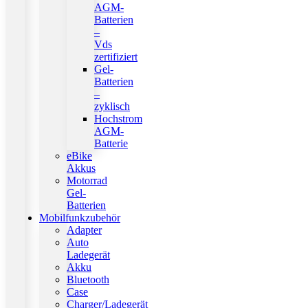
AGM-
Batterien
–
Vds
zertifiziert
Gel-
Batterien
–
zyklisch
Hochstrom
AGM-
Batterie
eBike
Akkus
Motorrad
Gel-
Batterien
Mobilfunkzubehör
Adapter
Auto
Ladegerät
Akku
Bluetooth
Case
Charger/Ladegerät