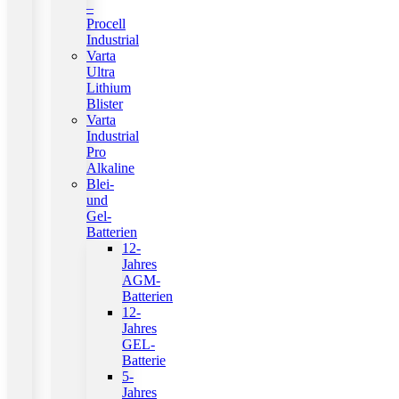
–
Procell
Industrial
Varta
Ultra
Lithium
Blister
Varta
Industrial
Pro
Alkaline
Blei-
und
Gel-
Batterien
12-
Jahres
AGM-
Batterien
12-
Jahres
GEL-
Batterie
5-
Jahres