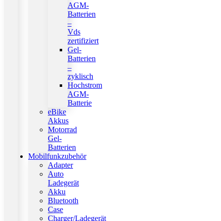
AGM-
Batterien
–
Vds
zertifiziert
Gel-
Batterien
–
zyklisch
Hochstrom
AGM-
Batterie
eBike
Akkus
Motorrad
Gel-
Batterien
Mobilfunkzubehör
Adapter
Auto
Ladegerät
Akku
Bluetooth
Case
Charger/Ladegerät