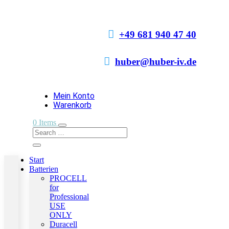

+49 681 940 47 40

huber@huber-iv.de
Mein Konto
Warenkorb
0 Items
Start
Batterien
PROCELL
for
Professional
USE
ONLY
Duracell