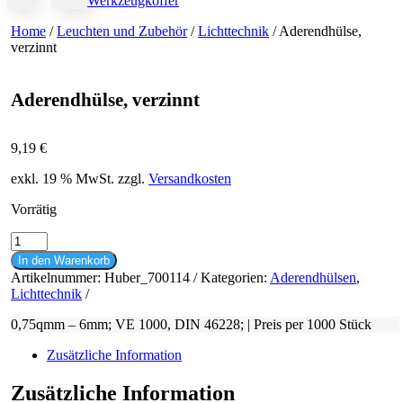
Werkzeugkoffer
Home
/
Leuchten und Zubehör
/
Lichttechnik
/ Aderendhülse,
verzinnt
Aderendhülse, verzinnt
9,19
€
exkl. 19 % MwSt.
zzgl.
Versandkosten
Vorrätig
Aderendhülse,
verzinnt
In den Warenkorb
Menge
Artikelnummer:
Huber_700114
Kategorien:
Aderendhülsen
,
Lichttechnik
0,75qmm – 6mm; VE 1000, DIN 46228; | Preis per 1000 Stück
Zusätzliche Information
Zusätzliche Information