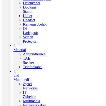
Datenkabel
Docking
Station
Halter
Headset
Kamerazubehör
Qi
Ladegerät
Screen
Protector
I-
Material
Aderendhülsen
TAE
Stecker
Telefonkabel
IT
und
Multimedia
Zyxel
Networks
IT
Zubehör
Multimedia
Netzwerkkabel