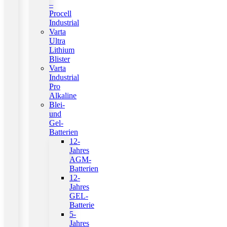
–
Procell
Industrial
Varta
Ultra
Lithium
Blister
Varta
Industrial
Pro
Alkaline
Blei-
und
Gel-
Batterien
12-
Jahres
AGM-
Batterien
12-
Jahres
GEL-
Batterie
5-
Jahres