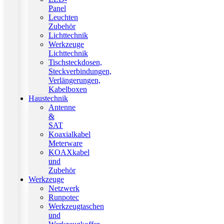
Panel
Leuchten
Zubehör
Lichttechnik
Werkzeuge
Lichttechnik
Tischsteckdosen,
Steckverbindungen,
Verlängerungen,
Kabelboxen
Haustechnik
Antenne
&
SAT
Koaxialkabel
Meterware
KOAXkabel
und
Zubehör
Werkzeuge
Netzwerk
Runpotec
Werkzeugtaschen
und