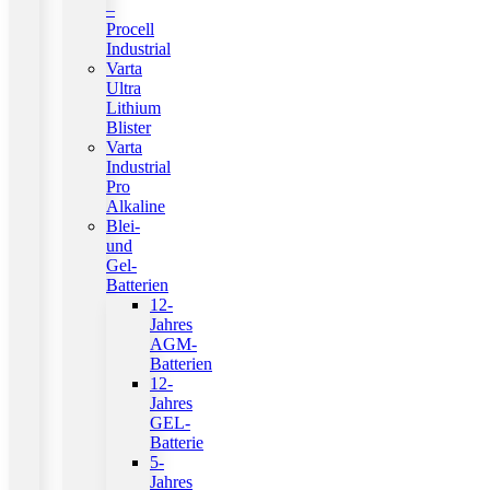
–
Procell
Industrial
Varta
Ultra
Lithium
Blister
Varta
Industrial
Pro
Alkaline
Blei-
und
Gel-
Batterien
12-
Jahres
AGM-
Batterien
12-
Jahres
GEL-
Batterie
5-
Jahres