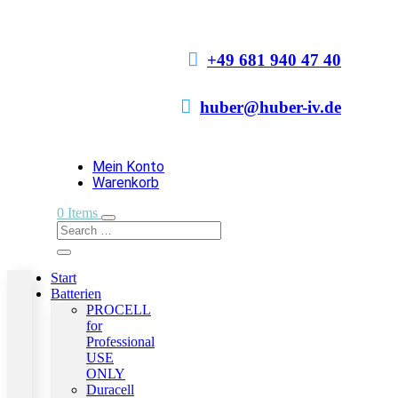

+49 681 940 47 40

huber@huber-iv.de
Mein Konto
Warenkorb
0 Items
Start
Batterien
PROCELL
for
Professional
USE
ONLY
Duracell