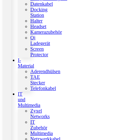
Datenkabel
Docking
Station
Halter
Headset
Kamerazubehör
Qi
Ladegerät
Screen
Protector
I-
Material
Aderendhülsen
TAE
Stecker
Telefonkabel
IT
und
Multimedia
Zyxel
Networks
IT
Zubehör
Multimedia
Netzwerkkabel