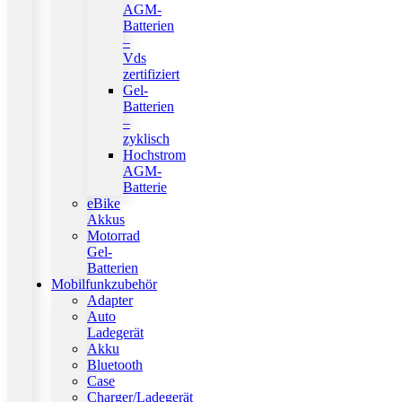
AGM-
Batterien
–
Vds
zertifiziert
Gel-
Batterien
–
zyklisch
Hochstrom
AGM-
Batterie
eBike
Akkus
Motorrad
Gel-
Batterien
Mobilfunkzubehör
Adapter
Auto
Ladegerät
Akku
Bluetooth
Case
Charger/Ladegerät