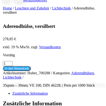
Werkzeugkoffer
Home
/
Leuchten und Zubehör
/
Lichttechnik
/ Aderendhülse,
versilbert
Aderendhülse, versilbert
278,85
€
exkl. 19 % MwSt.
zzgl.
Versandkosten
Vorrätig
Aderendhülse,
versilbert
In den Warenkorb
Menge
Artikelnummer:
Huber_700288
Kategorien:
Aderendhülsen
,
Lichttechnik
35qmm – 30mm; VE 100, DIN 46228; | Preis per 1000 Stück
Zusätzliche Information
Zusätzliche Information