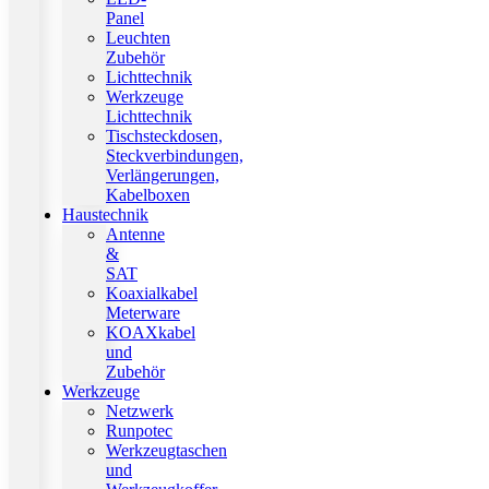
Panel
Leuchten
Zubehör
Lichttechnik
Werkzeuge
Lichttechnik
Tischsteckdosen,
Steckverbindungen,
Verlängerungen,
Kabelboxen
Haustechnik
Antenne
&
SAT
Koaxialkabel
Meterware
KOAXkabel
und
Zubehör
Werkzeuge
Netzwerk
Runpotec
Werkzeugtaschen
und