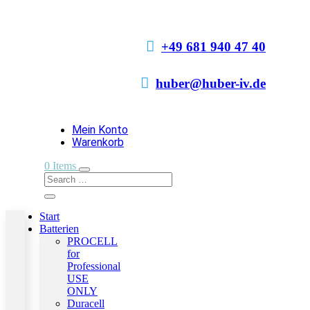

+49 681 940 47 40

huber@huber-iv.de
Mein Konto
Warenkorb
0 Items
Start
Batterien
PROCELL
for
Professional
USE
ONLY
Duracell