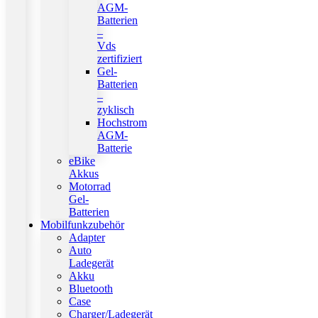
AGM-
Batterien
–
Vds
zertifiziert
Gel-
Batterien
–
zyklisch
Hochstrom
AGM-
Batterie
eBike
Akkus
Motorrad
Gel-
Batterien
Mobilfunkzubehör
Adapter
Auto
Ladegerät
Akku
Bluetooth
Case
Charger/Ladegerät