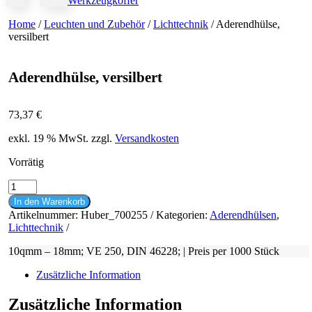
Werkzeugkoffer
Home
/
Leuchten und Zubehör
/
Lichttechnik
/ Aderendhülse,
versilbert
Aderendhülse, versilbert
73,37
€
exkl. 19 % MwSt.
zzgl.
Versandkosten
Vorrätig
Aderendhülse,
versilbert
In den Warenkorb
Menge
Artikelnummer:
Huber_700255
Kategorien:
Aderendhülsen
,
Lichttechnik
10qmm – 18mm; VE 250, DIN 46228; | Preis per 1000 Stück
Zusätzliche Information
Zusätzliche Information