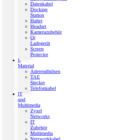
Datenkabel
Docking
Station
Halter
Headset
Kamerazubehör
Qi
Ladegerät
Screen
Protector
I-
Material
Aderendhülsen
TAE
Stecker
Telefonkabel
IT
und
Multimedia
Zyxel
Networks
IT
Zubehör
Multimedia
Netzwerkkabel