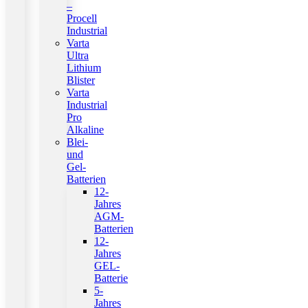
–
Procell
Industrial
Varta
Ultra
Lithium
Blister
Varta
Industrial
Pro
Alkaline
Blei-
und
Gel-
Batterien
12-
Jahres
AGM-
Batterien
12-
Jahres
GEL-
Batterie
5-
Jahres