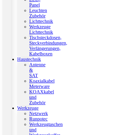
Panel
Leuchten
Zubehör
Lichttechnik
Werkzeuge
Lichttechnik
Tischsteckdosen,
Steckverbindungen,
Verlängerungen,
Kabelboxen
Haustechnik
Antenne
&
SAT
Koaxialkabel
Meterware
KOAXkabel
und
Zubehör
Werkzeuge
Netzwerk
Runpotec
Werkzeugtaschen
und