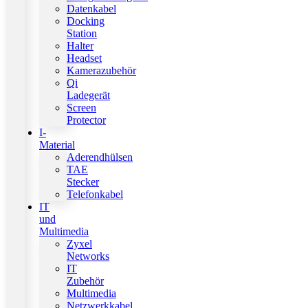
Datenkabel
Docking
Station
Halter
Headset
Kamerazubehör
Qi
Ladegerät
Screen
Protector
I-
Material
Aderendhülsen
TAE
Stecker
Telefonkabel
IT
und
Multimedia
Zyxel
Networks
IT
Zubehör
Multimedia
Netzwerkkabel