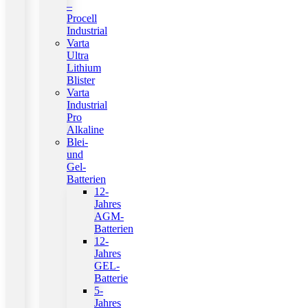
–
Procell
Industrial
Varta
Ultra
Lithium
Blister
Varta
Industrial
Pro
Alkaline
Blei-
und
Gel-
Batterien
12-
Jahres
AGM-
Batterien
12-
Jahres
GEL-
Batterie
5-
Jahres