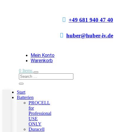

+49 681 940 47 40

huber@huber-iv.de
Mein Konto
Warenkorb
0 Items
Start
Batterien
PROCELL
for
Professional
USE
ONLY
Duracell