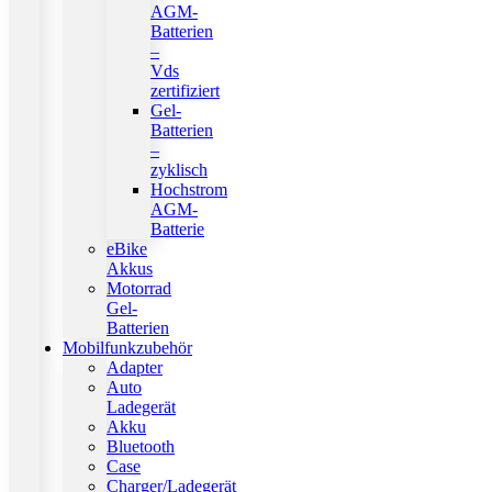
AGM-
Batterien
–
Vds
zertifiziert
Gel-
Batterien
–
zyklisch
Hochstrom
AGM-
Batterie
eBike
Akkus
Motorrad
Gel-
Batterien
Mobilfunkzubehör
Adapter
Auto
Ladegerät
Akku
Bluetooth
Case
Charger/Ladegerät