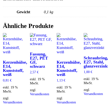
Gewicht
0,1 kg
Ähnliche Produkte
Fassung,
Schraubring
E27, PET
E27, Stahl,
Kerzenhülse,
GF,
Kerzenhülse,
glanzverzink
E14,
schwarz
E14,
Kunststoff,
Kunststoff,
1,00
€
2,57
€
weiß
weiß
exkl. 19 %
exkl. 19 %
0,81
€
1,13
€
MwSt.
MwSt.
exkl. 19 %
exkl. 19 %
zzgl.
zzgl.
MwSt.
MwSt.
Versandkosten
Versandkosten
zzgl.
zzgl.
Versandkosten
Versandkosten