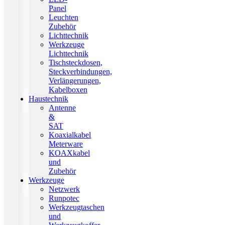
Panel
Leuchten
Zubehör
Lichttechnik
Werkzeuge
Lichttechnik
Tischsteckdosen,
Steckverbindungen,
Verlängerungen,
Kabelboxen
Haustechnik
Antenne
&
SAT
Koaxialkabel
Meterware
KOAXkabel
und
Zubehör
Werkzeuge
Netzwerk
Runpotec
Werkzeugtaschen
und