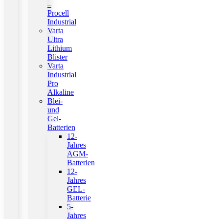
–
Procell
Industrial
Varta
Ultra
Lithium
Blister
Varta
Industrial
Pro
Alkaline
Blei-
und
Gel-
Batterien
12-
Jahres
AGM-
Batterien
12-
Jahres
GEL-
Batterie
5-
Jahres