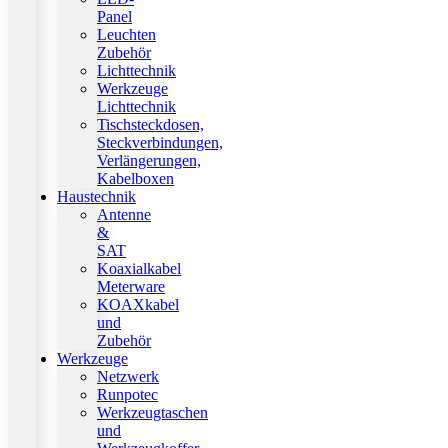
Panel
Leuchten
Zubehör
Lichttechnik
Werkzeuge
Lichttechnik
Tischsteckdosen,
Steckverbindungen,
Verlängerungen,
Kabelboxen
Haustechnik
Antenne
&
SAT
Koaxialkabel
Meterware
KOAXkabel
und
Zubehör
Werkzeuge
Netzwerk
Runpotec
Werkzeugtaschen
und