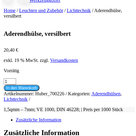
Werkzeugkoffer
Home
/
Leuchten und Zubehör
/
Lichttechnik
/ Aderendhülse,
versilbert
Aderendhülse, versilbert
20,40
€
exkl. 19 % MwSt.
zzgl.
Versandkosten
Vorrätig
Aderendhülse,
versilbert
In den Warenkorb
Menge
Artikelnummer:
Huber_700226
Kategorien:
Aderendhülsen
,
Lichttechnik
1,5qmm – 7mm; VE 1000, DIN 46228; | Preis per 1000 Stück
Zusätzliche Information
Zusätzliche Information