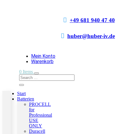

+49 681 940 47 40

huber@huber-iv.de
Mein Konto
Warenkorb
0 Items
Start
Batterien
PROCELL
for
Professional
USE
ONLY
Duracell