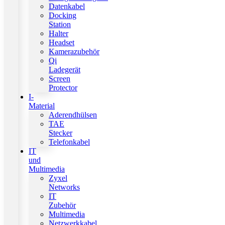
Datenkabel
Docking
Station
Halter
Headset
Kamerazubehör
Qi
Ladegerät
Screen
Protector
I-
Material
Aderendhülsen
TAE
Stecker
Telefonkabel
IT
und
Multimedia
Zyxel
Networks
IT
Zubehör
Multimedia
Netzwerkkabel