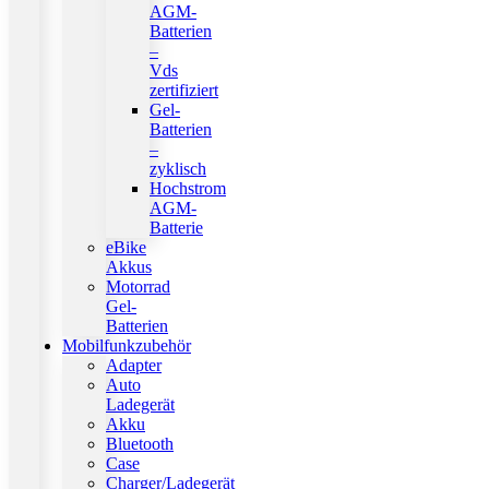
AGM-
Batterien
–
Vds
zertifiziert
Gel-
Batterien
–
zyklisch
Hochstrom
AGM-
Batterie
eBike
Akkus
Motorrad
Gel-
Batterien
Mobilfunkzubehör
Adapter
Auto
Ladegerät
Akku
Bluetooth
Case
Charger/Ladegerät