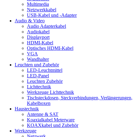
Multimedia
Netzwerkkabel
USB-Kabel und -Adapter
Audio & Video
Audio Adapterkabel
Audiokabel
Displayport
HDMI-Kabel
Optisches HDMI-Kabel
VGA
Wandhalter
Leuchten und Zubehör
LED-Leuchtmittel
LED-Panel
Leuchten Zubehör
Lichttechnik
Werkzeuge Lichttechnik
Tischsteckdosen, Steckverbindungen, Verlängerungen,
Kabelboxen
Haustechnik
Antenne & SAT
Koaxialkabel Meterware
KOAXkabel und Zubehör
Werkzeuge
Netzwerk