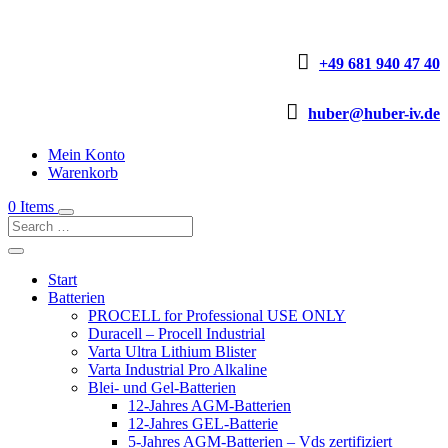

+49 681 940 47 40

huber@huber-iv.de
Mein Konto
Warenkorb
0 Items
Start
Batterien
PROCELL for Professional USE ONLY
Duracell – Procell Industrial
Varta Ultra Lithium Blister
Varta Industrial Pro Alkaline
Blei- und Gel-Batterien
12-Jahres AGM-Batterien
12-Jahres GEL-Batterie
5-Jahres AGM-Batterien – Vds zertifiziert