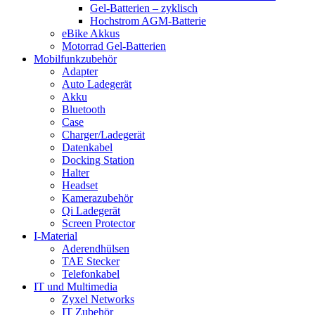
Gel-Batterien – zyklisch
Hochstrom AGM-Batterie
eBike Akkus
Motorrad Gel-Batterien
Mobilfunkzubehör
Adapter
Auto Ladegerät
Akku
Bluetooth
Case
Charger/Ladegerät
Datenkabel
Docking Station
Halter
Headset
Kamerazubehör
Qi Ladegerät
Screen Protector
I-Material
Aderendhülsen
TAE Stecker
Telefonkabel
IT und Multimedia
Zyxel Networks
IT Zubehör