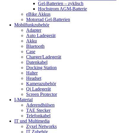
Gel-Batterien – zyklisch
Hochstrom AGM-Batterie
eBike Akkus
Motorrad Gel-Batterien
Mobilfunkzubehör
Adapter
Auto Ladegerät
Akku
Bluetooth
Case
Charger/Ladegerät
Datenkabel
Docking Station
Halter
Headset
Kamerazubehör
Qi Ladegerät
Screen Protector
I-Material
Aderendhülsen
TAE Stecker
Telefonkabel
IT und Multimedia
Zyxel Networks
IT Zubehör