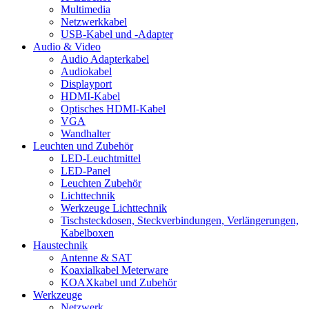
Multimedia
Netzwerkkabel
USB-Kabel und -Adapter
Audio & Video
Audio Adapterkabel
Audiokabel
Displayport
HDMI-Kabel
Optisches HDMI-Kabel
VGA
Wandhalter
Leuchten und Zubehör
LED-Leuchtmittel
LED-Panel
Leuchten Zubehör
Lichttechnik
Werkzeuge Lichttechnik
Tischsteckdosen, Steckverbindungen, Verlängerungen,
Kabelboxen
Haustechnik
Antenne & SAT
Koaxialkabel Meterware
KOAXkabel und Zubehör
Werkzeuge
Netzwerk