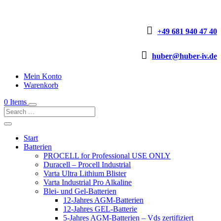

+49 681 940 47 40

huber@huber-iv.de
Mein Konto
Warenkorb
0 Items
Start
Batterien
PROCELL for Professional USE ONLY
Duracell – Procell Industrial
Varta Ultra Lithium Blister
Varta Industrial Pro Alkaline
Blei- und Gel-Batterien
12-Jahres AGM-Batterien
12-Jahres GEL-Batterie
5-Jahres AGM-Batterien – Vds zertifiziert